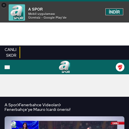
×
A SPOR
İNDİR
Mobil uygulaması
Ücretsiz - Google Play'de
CANLI
SKOR
FUTBOL
BASKETBOL
VOLEYBOL
MILLI TAKIM
PROGRAMLAR
DIĞE
A Spor
Fenerbahce Videoları
Fenerbahçe'ye Mauro Icardi önerisi!