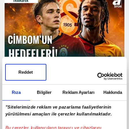
TRANSFER | Galatasaray'dan
Camavinga Ve Sergey Batrakov
Reddet
Hamlesi!
Rıza
Bilgiler
Reklam Ayarları
Hakkında
"Sitelerimizde reklam ve pazarlama faaliyetlerinin
yürütülmesi amaçları ile çerezler kullanılmaktadır.
Bu çerezler, kullanıcıların tarayıcı ve cihazlarını