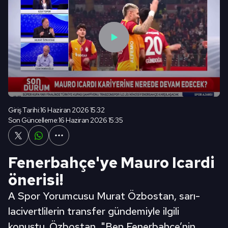
Giriş Tarihi:
16 Haziran 2026 15:32
Son Güncelleme:
16 Haziran 2026 15:35
Fenerbahçe'ye Mauro Icardi
önerisi!
A Spor Yorumcusu Murat Özbostan, sarı-
lacivertlilerin transfer gündemiyle ilgili
konuştu. Özbostan, "Ben Fenerbahçe’nin