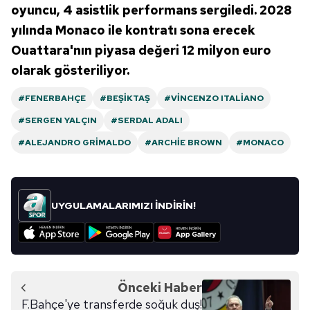
oyuncu, 4 asistlik performans sergiledi. 2028
yılında Monaco ile kontratı sona erecek
Ouattara'nın piyasa değeri 12 milyon euro
olarak gösteriliyor.
#FENERBAHÇE
#BEŞIKTAŞ
#VINCENZO ITALIANO
#SERGEN YALÇIN
#SERDAL ADALI
#ALEJANDRO GRIMALDO
#ARCHIE BROWN
#MONACO
UYGULAMALARIMIZI İNDİRİN!
Önceki Haber
F.Bahçe'ye transferde soğuk duş!