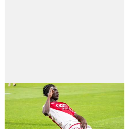
6698 sayılı Kişisel Verilerin Korunması Kanunu uyarınca
hazırlanmış Aydınlatma Metnimizi okumak ve sitemizde
ilgili mevzuata uygun olarak kullanılan çerezlerle ilgili bilgi
almak için lütfen
tıklayınız
.