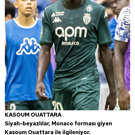
KASOUM OUATTARA
Siyah-beyazlılar, Monaco forması giyen
Kasoum Ouattara ile ilgileniyor.