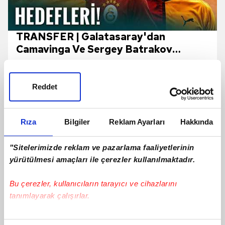
TRANSFER | Galatasaray'dan
Camavinga Ve Sergey Batrakov
Hamlesi!
Reddet
Rıza
Bilgiler
Reklam Ayarları
Hakkında
"Sitelerimizde reklam ve pazarlama faaliyetlerinin
yürütülmesi amaçları ile çerezler kullanılmaktadır.
Bu çerezler, kullanıcıların tarayıcı ve cihazlarını
tanımlayarak çalışırlar.
Bu çerezlere izin vermeniz halinde sizlere özel
Jayden Oosterwolde'den sakatlığı için