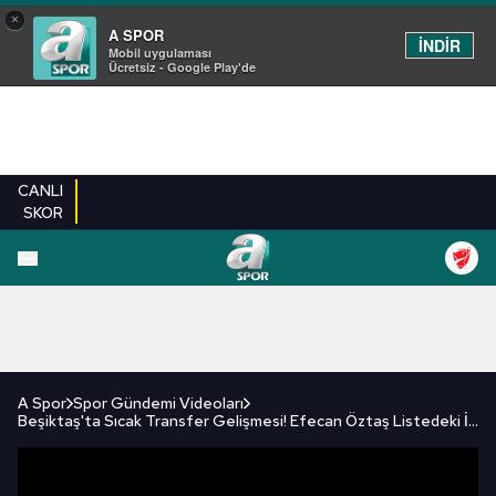
×
A SPOR
İNDİR
Mobil uygulaması
Ücretsiz - Google Play'de
CANLI
SKOR
FUTBOL
BASKETBOL
VOLEYBOL
MILLI TAKIM
PROGRAMLAR
DIĞE
A Spor
Spor Gündemi Videoları
Beşiktaş'ta Sıcak Transfer Gelişmesi! Efecan Öztaş Listedeki İsimleri Tek Tek Aktardı...