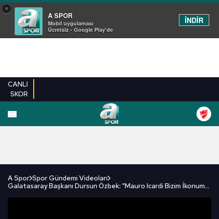
×
A SPOR
İNDİR
Mobil uygulaması
Ücretsiz - Google Play'de
CANLI
SKOR
FUTBOL
BASKETBOL
VOLEYBOL
MILLI TAKIM
PROGRAMLAR
DIĞE
A Spor
Spor Gündemi Videoları
Galatasaray Başkanı Dursun Özbek: "Mauro Icardi Bizim İkonumuz!"