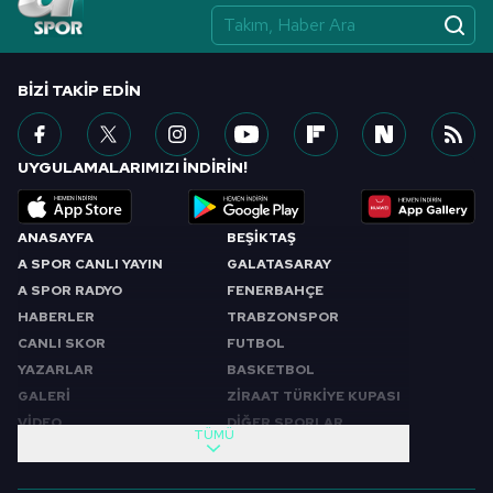
BIZI TAKIP EDIN
UYGULAMALARIMIZI İNDİRİN!
ANASAYFA
BEŞİKTAŞ
A SPOR CANLI YAYIN
GALATASARAY
A SPOR RADYO
FENERBAHÇE
HABERLER
TRABZONSPOR
CANLI SKOR
FUTBOL
YAZARLAR
BASKETBOL
GALERİ
ZİRAAT TÜRKİYE KUPASI
VİDEO
DİĞER SPORLAR
TÜMÜ
PROGRAMLAR
VIDEO