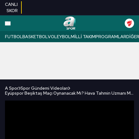
CANLI
SKOR
FUTBOL
BASKETBOL
VOLEYBOL
MILLI TAKIM
PROGRAMLAR
DIĞE
A Spor
Spor Gündemi Videoları
Eyüpspor Beşiktaş Maçı Oynanacak Mı? Hava Tahmin Uzmanı Murat Acar Açıkladı! / A Spor