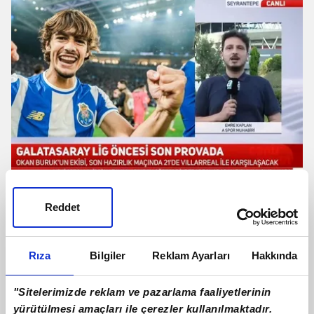
Galatasaray'da Rodrigo Mora
Reddet
gelişmesi! Canlı yayında açıkladı
Rıza
Bilgiler
Reklam Ayarları
Hakkında
"Sitelerimizde reklam ve pazarlama faaliyetlerinin
yürütülmesi amaçları ile çerezler kullanılmaktadır.