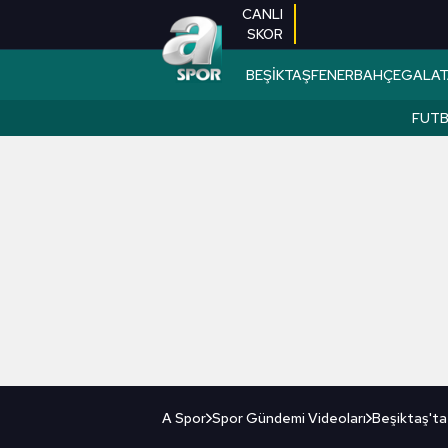
CANLI
SKOR
BEŞİKTAŞ
FENERBAHÇE
GALAT
FUT
A Spor
Spor Gündemi Videoları
Beşiktaş'ta