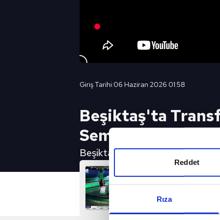
Giriş Tarihi:
06 Haziran 2026 01:58
Beşiktaş'ta Transf
Semih Kılıçsoy...
Beşiktaş Muhabiri Efecan Öztaş
Reddet
Rıza