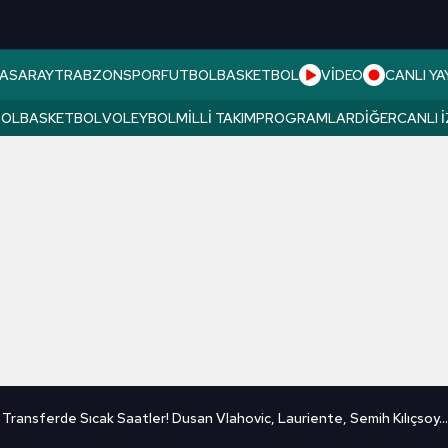
ASARAY
TRABZONSPOR
FUTBOL
BASKETBOL
VİDEO
CANLI YA
BOL
BASKETBOL
VOLEYBOL
MILLI TAKIM
PROGRAMLAR
DIĞER
CANLI 
 Transferde Sıcak Saatler! Dusan Vlahovic, Lauriente, Semih Kılıçsoy...