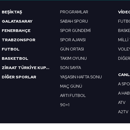
Korunması Kanunu uyarınca hazırlanmış Aydınlatma Metnimizi okum
BEŞİKTAŞ
PROGRAMLAR
VIDE
 çerezlerle ilgili bilgi almak için lütfen
tıklayınız
.
GALATASARAY
SABAH SPORU
FUTB
FENERBAHÇE
SPOR GÜNDEMİ
BASK
TRABZONSPOR
SPOR AJANSI
MİLLİ
FUTBOL
GÜN ORTASI
VOLE
BASKETBOL
TAKIM OYUNU
DİĞE
ZİRAAT TÜRKİYE KUPASI
SON SAYFA
CANL
DİĞER SPORLAR
YAŞASIN HAFTA SONU
A SP
MAÇ GÜNÜ
A HA
ARTI FUTBOL
ATV
90+1
A2TV