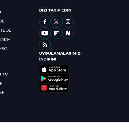
ak ve sitemizde ilgili
BIZI TAKIP EDIN
O
OL
ETBOL
 TAKIM
YBOL
UYGULAMALARIMIZI
R
İNDİRİN!
I TV
OR
BER