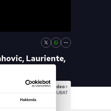
hovic, Lauriente,
ayın İçin Tıkla
Sonraki Video
SPOR GÜNDEMİ 18 ŞUBAT
Hakkında