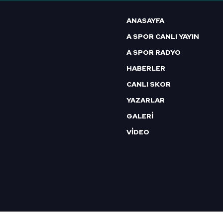
6698 sayılı Kişisel Verilerin 
ANASAYFA
mevzuata uygun olarak kullanılan
A SPOR CANLI YAYIN
A SPOR RADYO
HABERLER
CANLI SKOR
YAZARLAR
GALERİ
VİDEO