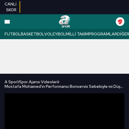
CANLI
SKOR
FUTBOL
BASKETBOL
VOLEYBOL
MILLI TAKIM
PROGRAMLAR
DIĞE
A Spor
Spor Ajansı Videoları
Mostafa Mohamed'in Performansı Bonservis Sebebiyle mi Düştü? Savaş Çorlu Yorumladı! / A Spor