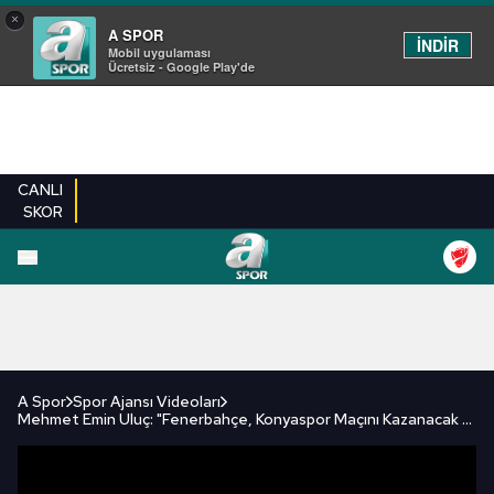
×
A SPOR
İNDİR
Mobil uygulaması
Ücretsiz - Google Play'de
CANLI
SKOR
FUTBOL
BASKETBOL
VOLEYBOL
MILLI TAKIM
PROGRAMLAR
DIĞE
A Spor
Spor Ajansı Videoları
Mehmet Emin Uluç: "Fenerbahçe, Konyaspor Maçını Kazanacak Güce Ve Motivasyona Sahip" / A Spor