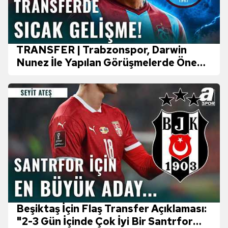
verileriniz işlenmekte olup gerekli olan çerezler bilgi
toplumu hizmetlerinin sunulması amacıyla
kullanılmaktadır. Diğer çerezler, sitemizin daha işlevsel
kılınması ve kişiselleştirilmesi ve sizlere yönelik
TRANSFER | Trabzonspor, Darwin
reklam/pazarlama faaliyetlerinin yapılması, amaçlarıyla
Nunez İle Yapılan Görüşmelerde Önemli
sınırlı olarak açık rızanız dahilinde kullanılacaktır.
Mesafe Kat Etti!
Çerezlere ilişkin tercihlerinizi aşağıda yer alan panel
vasıtasıyla belirleyebilirsiniz. Çerezlere ilişkin detaylı bilgi
için Ayarlar butonuna tıklayabilir,
Çerez Bilgilendirme
Metnimizi
ziyaret edebilirsiniz.
6698 sayılı Kişisel Verilerin Korunması Kanunu uyarınca
hazırlanmış Aydınlatma Metnimizi okumak ve sitemizde
ilgili mevzuata uygun olarak kullanılan çerezlerle ilgili bilgi
almak için lütfen
tıklayınız
.
Beşiktaş İçin Flaş Transfer Açıklaması:
"2-3 Gün İçinde Çok İyi Bir Santrfor