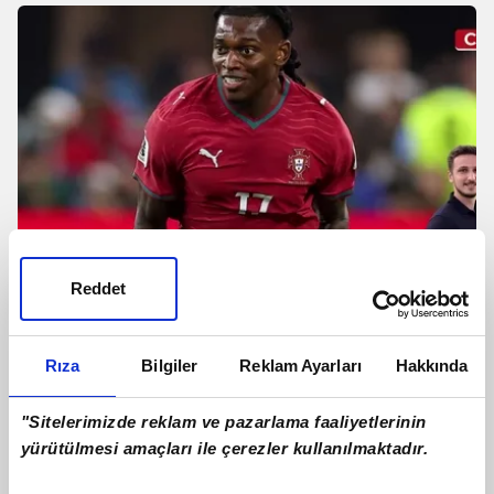
Reddet
Galatasaray Rafael Leao ile anlaştı!
Rıza
Bilgiler
Reklam Ayarları
Hakkında
İşte Portekizli yıldızın maaşı
"Sitelerimizde reklam ve pazarlama faaliyetlerinin
yürütülmesi amaçları ile çerezler kullanılmaktadır.