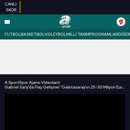
CANLI
SKOR
FUTBOL
BASKETBOL
VOLEYBOL
MILLI TAKIM
PROGRAMLAR
DIĞE
A Spor
Spor Ajansı Videoları
Gabriel Sara'da Flaş Gelişme! "Galatasaray’ın 25-30 Milyon Euro Bandında Bonservis Beklentisi Var"