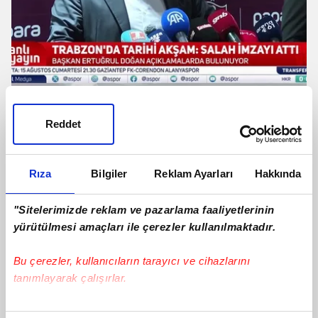
Ertuğrul Doğan: Santrfor transferinde
en iyi oyuncuyu getirmeye çalışacağız
Reddet
Rıza
Bilgiler
Reklam Ayarları
Hakkında
"Sitelerimizde reklam ve pazarlama faaliyetlerinin
yürütülmesi amaçları ile çerezler kullanılmaktadır.
Bu çerezler, kullanıcıların tarayıcı ve cihazlarını
tanımlayarak çalışırlar.
Bu çerezlere izin vermeniz halinde sizlere özel