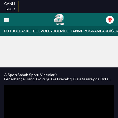
CANLI
SKOR
FUTBOL
BASKETBOL
VOLEYBOL
MILLI TAKIM
PROGRAMLAR
DIĞE
A Spor
Sabah Sporu Videoları
Fenerbahçe Hangi Golcüyü Getirecek?| Galatasaray'da Orta Saha Gündemi| Beşiktaş'ta Kimler Ayrılacak?