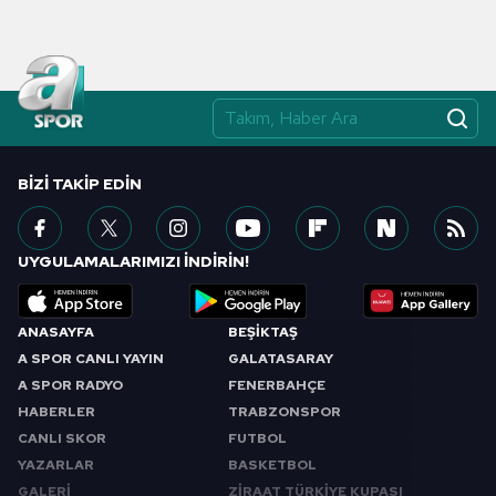
BIZI TAKIP EDIN
UYGULAMALARIMIZI İNDİRİN!
ANASAYFA
BEŞİKTAŞ
A SPOR CANLI YAYIN
GALATASARAY
A SPOR RADYO
FENERBAHÇE
HABERLER
TRABZONSPOR
CANLI SKOR
FUTBOL
YAZARLAR
BASKETBOL
GALERİ
ZİRAAT TÜRKİYE KUPASI