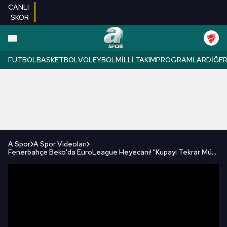
CANLI
SKOR
FUTBOL
BASKETBOL
VOLEYBOL
MILLI TAKIM
PROGRAMLAR
DIĞE
A Spor
A Spor Videoları
Fenerbahçe Beko'da EuroLeague Heyecanı! "Kupayı Tekrar Müzemize Getireceğiz!"