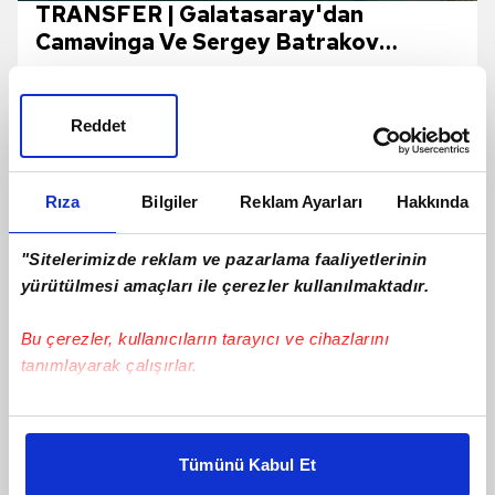
TRANSFER | Galatasaray'dan
Camavinga Ve Sergey Batrakov
Hamlesi!
Reddet
Rıza
Bilgiler
Reklam Ayarları
Hakkında
"Sitelerimizde reklam ve pazarlama faaliyetlerinin
yürütülmesi amaçları ile çerezler kullanılmaktadır.
Bu çerezler, kullanıcıların tarayıcı ve cihazlarını
tanımlayarak çalışırlar.
Bu çerezlere izin vermeniz halinde sizlere özel
Jayden Oosterwolde'den sakatlığı için
kişiselleştirilmiş reklamlar sunabilir, sayfalarımızda sizlere
yanıt!
Tümünü Kabul Et
daha iyi reklam deneyimi yaşatabiliriz. Bunu yaparken