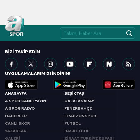
BIZI TAKIP EDIN
UYGULAMALARIMIZI İNDİRİN!
ANASAYFA
BEŞİKTAŞ
A SPOR CANLI YAYIN
GALATASARAY
A SPOR RADYO
FENERBAHÇE
HABERLER
TRABZONSPOR
CANLI SKOR
FUTBOL
YAZARLAR
BASKETBOL
GALERİ
ZİRAAT TÜRKİYE KUPASI