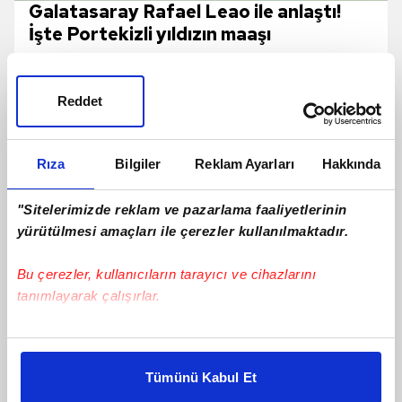
Galatasaray Rafael Leao ile anlaştı!
İşte Portekizli yıldızın maaşı
Reddet
Rıza
Bilgiler
Reklam Ayarları
Hakkında
"Sitelerimizde reklam ve pazarlama faaliyetlerinin
yürütülmesi amaçları ile çerezler kullanılmaktadır.
Bu çerezler, kullanıcıların tarayıcı ve cihazlarını
TRANSFER | Trabzonspor, Darwin
tanımlayarak çalışırlar.
Nunez İle Yapılan Görüşmelerde Önemli
Mesafe Kat Etti!
Bu çerezlere izin vermeniz halinde sizlere özel
kişiselleştirilmiş reklamlar sunabilir, sayfalarımızda sizlere
Tümünü Kabul Et
daha iyi reklam deneyimi yaşatabiliriz. Bunu yaparken