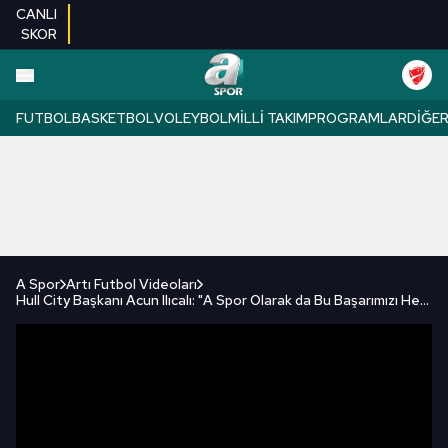
CANLI
SKOR
FUTBOL
BASKETBOL
VOLEYBOL
MILLI TAKIM
PROGRAMLAR
DIĞE
A Spor
Artı Futbol Videoları
Hull City Başkanı Acun Ilıcalı: "A Spor Olarak da Bu Başarımızı Her Zaman Dillendirdiniz!"