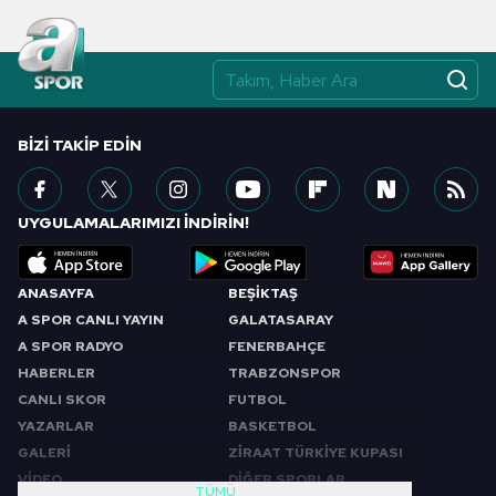
BIZI TAKIP EDIN
UYGULAMALARIMIZI İNDİRİN!
ANASAYFA
BEŞİKTAŞ
A SPOR CANLI YAYIN
GALATASARAY
A SPOR RADYO
FENERBAHÇE
HABERLER
TRABZONSPOR
CANLI SKOR
FUTBOL
YAZARLAR
BASKETBOL
GALERİ
ZİRAAT TÜRKİYE KUPASI
VİDEO
DİĞER SPORLAR
TÜMÜ