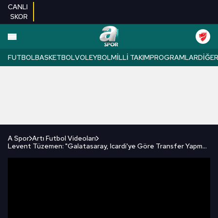
CANLI
SKOR
FUTBOL
BASKETBOL
VOLEYBOL
MILLI TAKIM
PROGRAMLAR
DIĞE
A Spor
Artı Futbol Videoları
Levent Tüzemen: "Galatasaray, Icardi'ye Göre Transfer Yapmaz!"