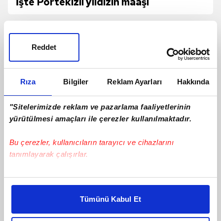
İşte Portekizli yıldızın maaşı
Reddet
Rıza
Bilgiler
Reklam Ayarları
Hakkında
"Sitelerimizde reklam ve pazarlama faaliyetlerinin
yürütülmesi amaçları ile çerezler kullanılmaktadır.
Bu çerezler, kullanıcıların tarayıcı ve cihazlarını
tanımlayarak çalışırlar.
Ertuğrul Doğan: Santrfor transferinde
Bu çerezlere izin vermeniz halinde sizlere özel
en iyi oyuncuyu getirmeye çalışacağız
kişiselleştirilmiş reklamlar sunabilir, sayfalarımızda sizlere
Tümünü Kabul Et
daha iyi reklam deneyimi yaşatabiliriz. Bunu yaparken
amacımızın size daha iyi bir reklam deneyimi sunmak