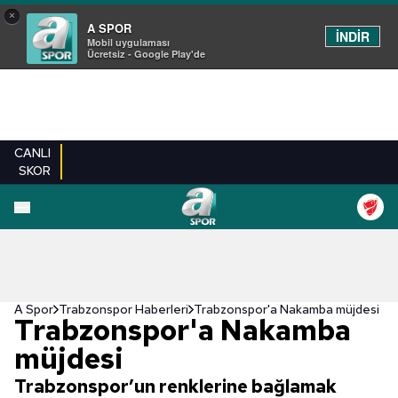
×
A SPOR
İNDİR
Mobil uygulaması
Ücretsiz - Google Play'de
CANLI
SKOR
A Spor
Trabzonspor Haberleri
Trabzonspor'a Nakamba müjdesi
Trabzonspor'a Nakamba
müjdesi
Trabzonspor’un renklerine bağlamak