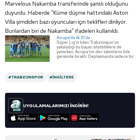
Marvelous Nakamba transferinde şanslı olduğunu
kullanılmaktadır. Diğer çerezler, sitemizin daha işlevsel
duyurdu. Haberde "Küme düşme hattındaki Aston
kılınması ve kişiselleştirilmesi ve sizlere yönelik
reklam/pazarlama faaliyetlerinin yapılması, amaçlarıyla
Villa şimdiden bazı oyuncuları için teklifleri dinliyor.
sınırlı olarak açık rızanız dahilinde kullanılacaktır.
Bunlardan biri de Nakamba" ifadeleri kullanıldı.
Avrupa’da ilk 10’da
Çerezlere ilişkin tercihlerinizi aşağıda yer alan panel
Süper Lig'in lideri Trabzonspor'un
yakaladığı bu başarı istatistiklere de
vasıtasıyla belirleyebilirsiniz. Çerezlere ilişkin detaylı bilgi
yansırken, Avrupa'nın dev takımlarını bile
gerisinde bıraktı. Deplasmanda sadece bir
için Ayarlar butonuna tıklayabilir,
Çerez Bilgilendirme
yenilgi alarak Avrupa'nın en iyisi olan
Metnimizi
ziyaret edebilirsiniz.
Fırtına, maç başına puan ortalamasında ise
Avrupa'nın en iyi 10 takımı arasında.
#TRABZONSPOR
#İNGILTERE
6698 sayılı Kişisel Verilerin Korunması Kanunu uyarınca
hazırlanmış Aydınlatma Metnimizi okumak ve sitemizde
ilgili mevzuata uygun olarak kullanılan çerezlerle ilgili bilgi
almak için lütfen
tıklayınız
.
UYGULAMALARIMIZI İNDİRİN!