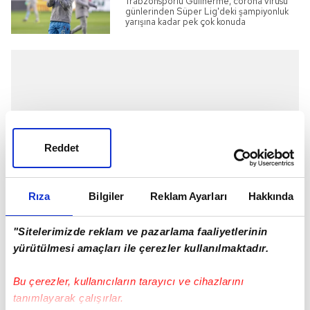
Trabzonsporlu Guilherme, corona virüsü
günlerinden Süper Lig'deki şampiyonluk
yarışına kadar pek çok konuda
değerlendirmelerde bulundu. Polonya
basınına konuşan Brezilyalı yıldız, ligin en
güçlü takımı olduklarını ve şampiyonluk
yarışındaki rakiplerinin Başakşehir ile
Galatasaray olduğunu söyledi.
Reddet
Rıza
Bilgiler
Reklam Ayarları
Hakkında
"Sitelerimizde reklam ve pazarlama faaliyetlerinin
yürütülmesi amaçları ile çerezler kullanılmaktadır.
Bu çerezler, kullanıcıların tarayıcı ve cihazlarını
HAYALLERİNİ SÜSLÜYOR
tanımlayarak çalışırlar.
Fırtına'nın kanca attığı Marvelous Nakamba,