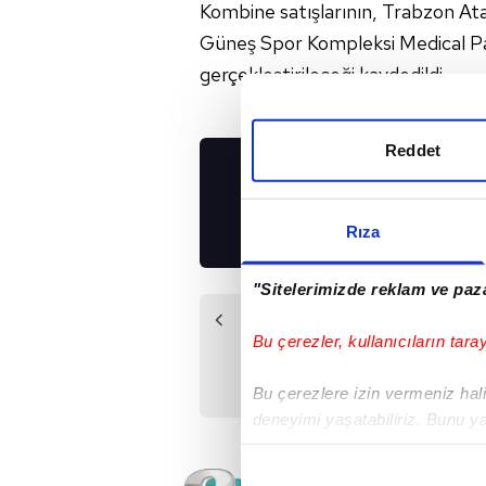
Kombine satışlarının, Trabzon Ata
Güneş Spor Kompleksi Medical Park
gerçekleştirileceği kaydedildi.
Reddet
UYGULAMALARIMIZ
İNDİRİN!
Rıza
"Sitelerimizde reklam ve paza
Önceki Haber
Bu çerezler, kullanıcıların tara
M’bia boşta
Bu çerezlere izin vermeniz halin
deneyimi yaşatabiliriz. Bunu y
içerikleri sunabilmek adına el
noktasında tek gelir kalemimiz 