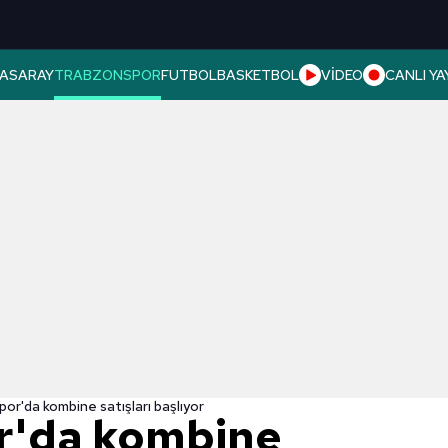
ASARAY
TRABZONSPOR
FUTBOL
BASKETBOL
VİDEO
CANLI YA
or'da kombine satışları başlıyor
r'da kombine