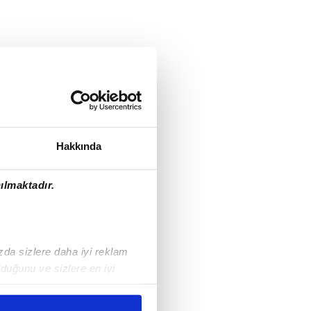
Hakkında
ılmaktadır.
ızda sizlere daha iyi reklam
duğunu ve sizlere en iyi
liyetlerimizi karşılamak