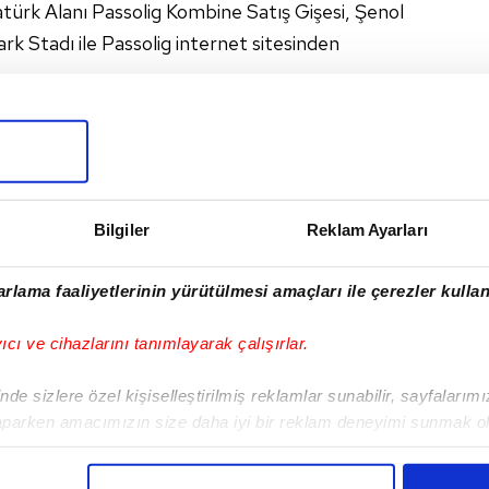
türk Alanı Passolig Kombine Satış Gişesi, Şenol
 Stadı ile Passolig internet sitesinden
I
Bilgiler
Reklam Ayarları
rlama faaliyetlerinin yürütülmesi amaçları ile çerezler kullan
Sonraki Haber
yıcı ve cihazlarını tanımlayarak çalışırlar.
Yabancı sayısı 11’e indi
de sizlere özel kişiselleştirilmiş reklamlar sunabilir, sayfalarım
aparken amacımızın size daha iyi bir reklam deneyimi sunmak ol
imizden gelen çabayı gösterdiğimizi ve bu noktada, reklamların ma
olduğunu sizlere hatırlatmak isteriz.