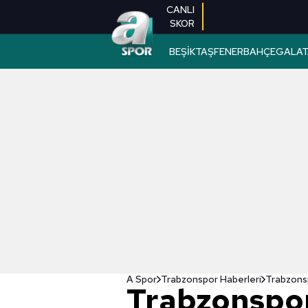
CANLI
SKOR
BEŞİKTAŞ
FENERBAHÇE
GALAT
A Spor
Trabzonspor Haberleri
Trabzonsp
Trabzonspo