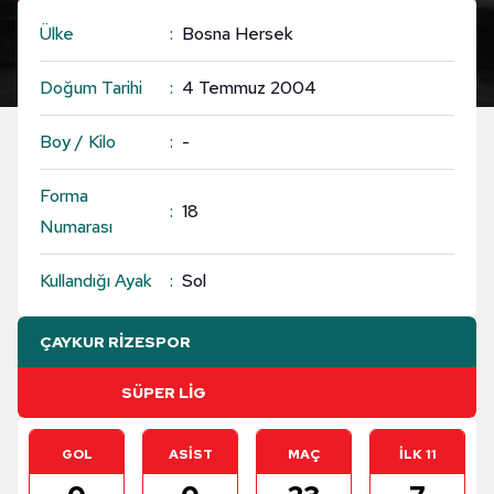
Ülke
Bosna Hersek
Doğum Tarihi
4 Temmuz 2004
Boy / Kilo
-
Forma
18
Numarası
Kullandığı Ayak
Sol
ÇAYKUR RİZESPOR
GOL
ASİST
MAÇ
İLK 11