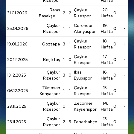
Rizespor
Hafta
Rams
Çaykur
20.
31.01.2026
2
:
2
0
-
Başakşehir
Rizespor
Hafta
FK
Çaykur
Corendon
19.
25.01.2026
1
:
1
0
-
Rizespor
Alanyaspor
Hafta
Çaykur
18.
19.01.2026
Göztepe
3
:
1
0
-
Rizespor
Hafta
Çaykur
17.
20.12.2025
Beşiktaş
1
:
0
0
-
Rizespor
Hafta
Çaykur
İkas
16.
13.12.2025
3
:
0
0
-
Rizespor
Eyüpspor
Hafta
Tümosan
Çaykur
15.
06.12.2025
1
:
1
0
-
Konyaspor
Rizespor
Hafta
Çaykur
Zecorner
14.
29.11.2025
0
:
1
0
-
Rizespor
Kayserispor
Hafta
Çaykur
13.
23.11.2025
2
:
5
Fenerbahçe
0
-
Rizespor
Hafta