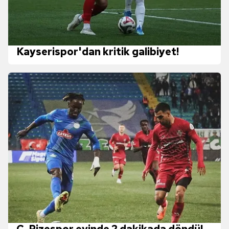
Kayserispor'dan kritik galibiyet!
Ç. Rizespor evinde 2 dakikada döndü!