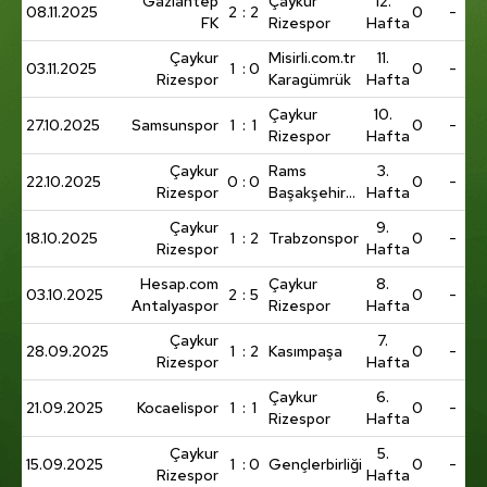
Gaziantep
Çaykur
12.
08.11.2025
2
:
2
0
-
FK
Rizespor
Hafta
Çaykur
Misirli.com.tr
11.
03.11.2025
1
:
0
0
-
Rizespor
Karagümrük
Hafta
Çaykur
10.
27.10.2025
Samsunspor
1
:
1
0
-
Rizespor
Hafta
Çaykur
Rams
3.
22.10.2025
0
:
0
0
-
Rizespor
Başakşehir
Hafta
FK
Çaykur
9.
18.10.2025
1
:
2
Trabzonspor
0
-
Rizespor
Hafta
Hesap.com
Çaykur
8.
03.10.2025
2
:
5
0
-
Antalyaspor
Rizespor
Hafta
Çaykur
7.
28.09.2025
1
:
2
Kasımpaşa
0
-
Rizespor
Hafta
Çaykur
6.
21.09.2025
Kocaelispor
1
:
1
0
-
Rizespor
Hafta
Çaykur
5.
15.09.2025
1
:
0
Gençlerbirliği
0
-
Rizespor
Hafta