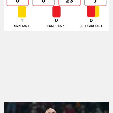
0
0
23
7
1
0
0
SARI KART
KIRMIZI KART
ÇİFT SARI KART