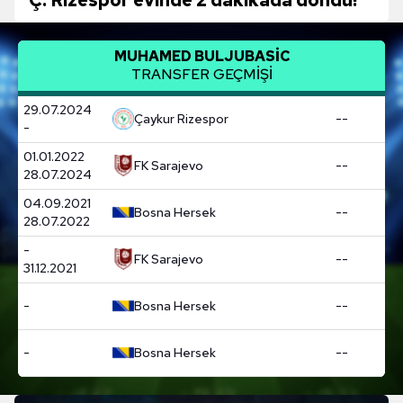
MUHAMED BULJUBASİC
TRANSFER GEÇMİŞİ
29.07.2024
Çaykur Rizespor
--
-
01.01.2022
FK Sarajevo
--
28.07.2024
04.09.2021
Bosna Hersek
--
28.07.2022
-
FK Sarajevo
--
31.12.2021
-
Bosna Hersek
--
-
Bosna Hersek
--