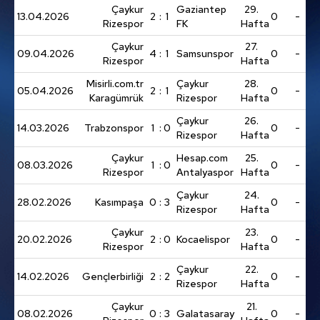
Çaykur
Gaziantep
29.
kullanılmaktadır. Diğer çerezler, sitemizin daha işlevsel
13.04.2026
2
:
1
0
-
Rizespor
FK
Hafta
kılınması ve kişiselleştirilmesi ve sizlere yönelik
Çaykur
27.
reklam/pazarlama faaliyetlerinin yapılması, amaçlarıyla
09.04.2026
4
:
1
Samsunspor
0
-
Rizespor
Hafta
sınırlı olarak açık rızanız dahilinde kullanılacaktır.
Misirli.com.tr
Çaykur
28.
05.04.2026
2
:
1
0
-
Karagümrük
Rizespor
Hafta
Çerezlere ilişkin tercihlerinizi aşağıda yer alan panel
vasıtasıyla belirleyebilirsiniz. Çerezlere ilişkin detaylı bilgi
Çaykur
26.
14.03.2026
Trabzonspor
1
:
0
0
-
Rizespor
Hafta
için Ayarlar butonuna tıklayabilir,
Çerez Bilgilendirme
Metnimizi
ziyaret edebilirsiniz.
Çaykur
Hesap.com
25.
08.03.2026
1
:
0
0
-
Rizespor
Antalyaspor
Hafta
6698 sayılı Kişisel Verilerin Korunması Kanunu uyarınca
Çaykur
24.
28.02.2026
Kasımpaşa
0
:
3
0
-
hazırlanmış Aydınlatma Metnimizi okumak ve sitemizde
Rizespor
Hafta
ilgili mevzuata uygun olarak kullanılan çerezlerle ilgili bilgi
Çaykur
23.
almak için lütfen
tıklayınız
.
20.02.2026
2
:
0
Kocaelispor
0
-
Rizespor
Hafta
Çaykur
22.
14.02.2026
Gençlerbirliği
2
:
2
0
-
Rizespor
Hafta
Çaykur
21.
08.02.2026
0
:
3
Galatasaray
0
-