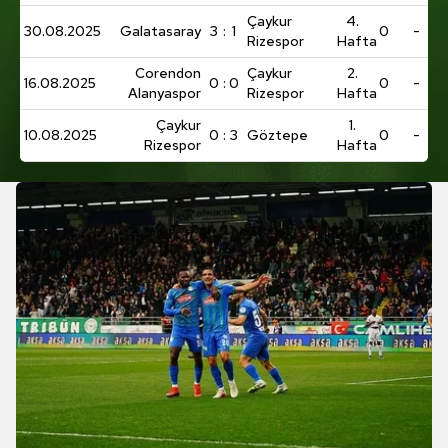
Çaykur
4.
30.08.2025
Galatasaray
3
:
1
0
-
Rizespor
Hafta
Corendon
Çaykur
2.
16.08.2025
0
:
0
0
-
Alanyaspor
Rizespor
Hafta
Çaykur
1.
10.08.2025
0
:
3
Göztepe
0
-
Rizespor
Hafta