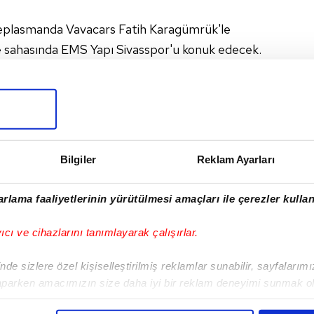
deplasmanda Vavacars Fatih Karagümrük'le
e sahasında EMS Yapı Sivasspor'u konuk edecek.
 SÜPER LIG
#KONYASPOR
#ADANA DEMIRSPOR
I
Bilgiler
Reklam Ayarları
rlama faaliyetlerinin yürütülmesi amaçları ile çerezler kullan
Sonraki Haber
yıcı ve cihazlarını tanımlayarak çalışırlar.
Fahrudin Ömerovic: 3.
golü bulsaydık...
de sizlere özel kişiselleştirilmiş reklamlar sunabilir, sayfalarım
aparken amacımızın size daha iyi bir reklam deneyimi sunmak ol
imizden gelen çabayı gösterdiğimizi ve bu noktada, reklamların ma