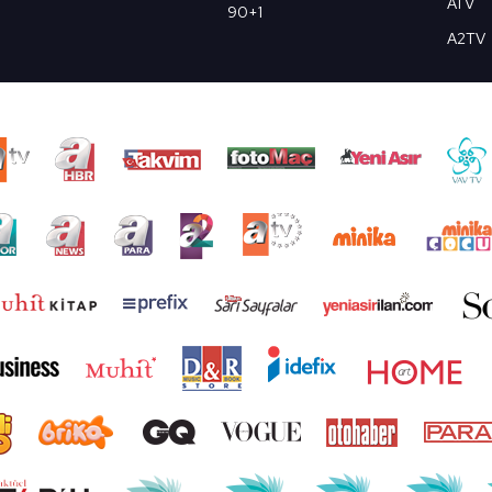
ATV
90+1
A2TV