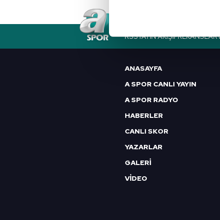
noktasında tek gelir kalemimiz 
Her halükârda, kullanıcılar, bu 
RSS
YAYIN AKIŞI
FREKANSLAR
Sizlere daha iyi bir hizmet sun
çerezler vasıtasıyla çeşitli kiş
ANASAYFA
amacıyla kullanılmaktadır. Diğer
A SPOR CANLI YAYIN
reklam/pazarlama faaliyetlerinin
A SPOR RADYO
Çerezlere ilişkin tercihlerinizi 
HABERLER
butonuna tıklayabilir,
Çerez Bi
CANLI SKOR
6698 sayılı Kişisel Verilerin 
YAZARLAR
mevzuata uygun olarak kullanılan
GALERİ
VİDEO