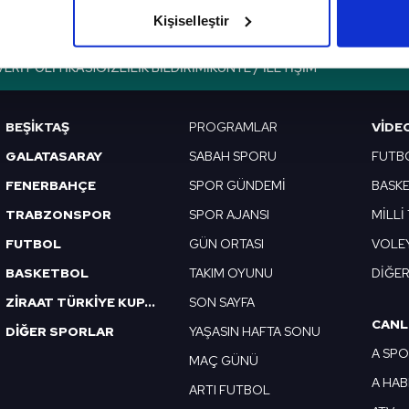
olduğunu sizlere hatırlatmak isteriz.
Kişiselleştir
çerezlere izin vermedikleri takdirde, kullanıcılara hedefli reklaml
VERI POLITIKASI
GIZLILIK BILDIRIMI
KÜNYE / İLETIŞIM
abilmek için İnternet Sitemizde kendimize ve üçüncü kişilere ait 
isel verileriniz işlenmekte olup gerekli olan çerezler bilgi toplum
BEŞİKTAŞ
PROGRAMLAR
VIDE
 çerezler, sitemizin daha işlevsel kılınması ve kişiselleştirilmes
GALATASARAY
SABAH SPORU
FUTB
 yapılması, amaçlarıyla sınırlı olarak açık rızanız dahilinde kulla
FENERBAHÇE
SPOR GÜNDEMİ
BASK
aşağıda yer alan panel vasıtasıyla belirleyebilirsiniz. Çerezlere iliş
TRABZONSPOR
SPOR AJANSI
MİLLİ
lgilendirme Metnimizi
ziyaret edebilirsiniz.
FUTBOL
GÜN ORTASI
VOLE
Korunması Kanunu uyarınca hazırlanmış Aydınlatma Metnimizi okum
BASKETBOL
TAKIM OYUNU
DİĞE
 çerezlerle ilgili bilgi almak için lütfen
tıklayınız
.
ZİRAAT TÜRKİYE KUPASI
SON SAYFA
CANL
DİĞER SPORLAR
YAŞASIN HAFTA SONU
A SP
MAÇ GÜNÜ
A HA
ARTI FUTBOL