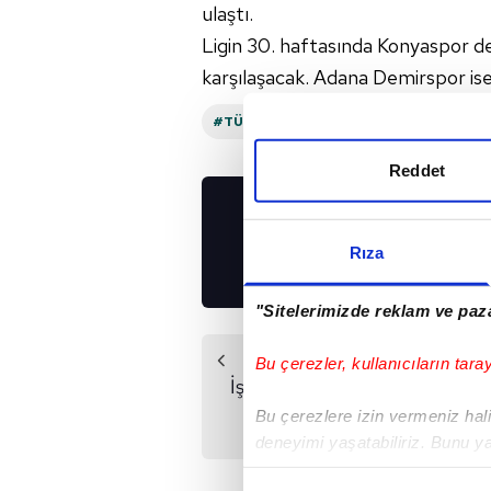
ulaştı.
Ligin 30. haftasında Konyaspor 
karşılaşacak. Adana Demirspor is
#TÜMOSAN KONYASPOR
#TRENDYOL
Reddet
UYGULAMALARIMIZ
İNDİRİN!
Rıza
"Sitelerimizde reklam ve paza
Önceki Haber
Bu çerezler, kullanıcıların tara
İşte Süper Lig'de en
çok faul yapılan
Bu çerezlere izin vermeniz halin
takımlar!
deneyimi yaşatabiliriz. Bunu y
içerikleri sunabilmek adına el