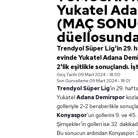
Yukatel Ad
(MAÇ SONU
düellosunda
Trendyol Süper Lig'in 29
evinde Yukatel Adana Demir
2'lik eşitlikle sonuçlandı. İ
Giriş Tarihi:
09 Mart 2024 - 18:00
Son Güncelleme:
09 Mart 2024 - 18:01
Trendyol Süper Lig
'in 29. haf
Yukatel
Adana Demirspor
kozla
golleriyle 2-2 beraberlikle sonuçla
Konyaspor
'un gollerini 9. ve 45
Şimşekler'in golleri ise 32. dakika
Bu sonucun ardından Konyaspor 3