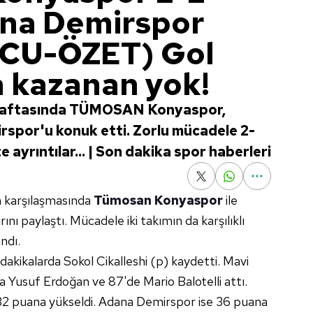
ana Demirspor
CU-ÖZET) Gol
 kazanan yok!
. haftasında TÜMOSAN Konyaspor,
spor'u konuk etti. Zorlu mücadele 2-
şte ayrıntılar... | Son dakika spor haberleri
ta karşılaşmasında
Tümosan Konyaspor
ile
rını paylaştı. Mücadele iki takımın da karşılıklı
ndı.
. dakikalarda Sokol Cikalleshi (p) kaydetti. Mavi
da Yusuf Erdoğan ve 87'de Mario Balotelli attı.
2 puana yükseldi. Adana Demirspor ise 36 puana