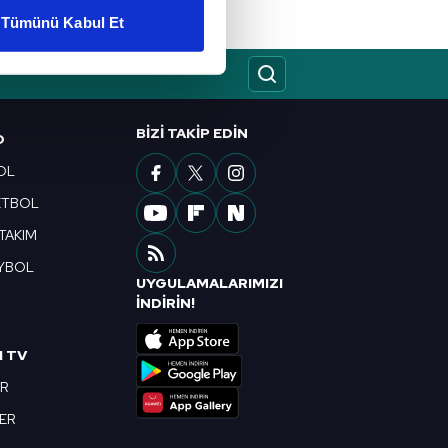
Tümünü Kabul Et
ar gösterilmeyecektir."
çerezler kullanılmaktadır. Bu
u hizmetlerinin sunulması
BIZI TAKIP EDIN
O
i ve sizlere yönelik
OL
nılacaktır.
ETBOL
kin detaylı bilgi için Ayarlar
 TAKIM
YBOL
UYGULAMALARIMIZI
ak ve sitemizde ilgili
R
İNDİRİN!
I TV
OR
BER