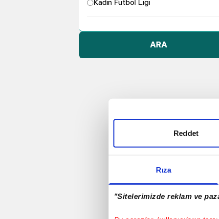
Kadın Futbol Ligi
Pendikspor
ARA
Göztepe A.Ş.
Konyaspor
Dünyadan Futbol
Reddet
TFF 1. Lig
Rıza
Galatasaray
"Sitelerimizde reklam ve paza
Gençlerbirliği