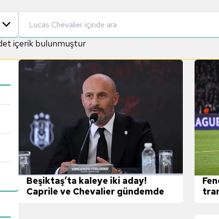
et içerik bulunmuştur
Beşiktaş’ta kaleye iki aday!
Fen
Caprile ve Chevalier gündemde
tra
Che