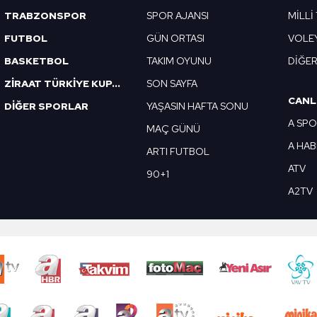
TRABZONSPOR
SPOR AJANSI
MİLLİ
FUTBOL
GÜN ORTASI
VOLE
BASKETBOL
TAKIM OYUNU
DİĞE
ZİRAAT TÜRKİYE KUPASI
SON SAYFA
CANL
DİĞER SPORLAR
YAŞASIN HAFTA SONU
A SP
MAÇ GÜNÜ
A HA
ARTI FUTBOL
ATV
90+1
A2TV