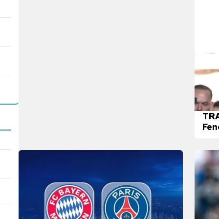
TRA
Fen
kal