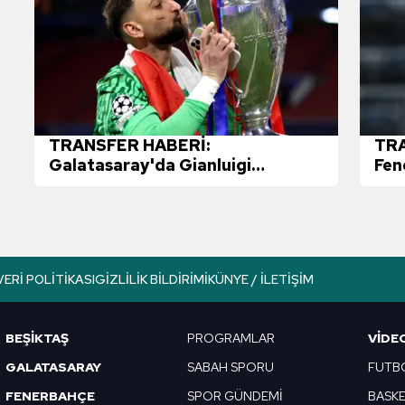
TRANSFER HABERİ:
TRA
Galatasaray'da Gianluigi
Fen
Donnarumma sesleri!
eldi
ayrı
VERI POLITIKASI
GIZLILIK BILDIRIMI
KÜNYE / İLETIŞIM
BEŞİKTAŞ
PROGRAMLAR
VIDE
GALATASARAY
SABAH SPORU
FUTB
FENERBAHÇE
SPOR GÜNDEMİ
BASK