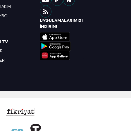
 TAKIM
YBOL
UYGULAMALARIMIZI
R
İNDİRİN!
I TV
OR
BER