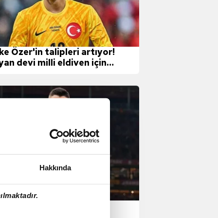
e Özer'in talipleri artıyor!
yan devi milli eldiven için
rede
Hakkında
ılmaktadır.
çuk Şahin'den Berke Özer
klaması!