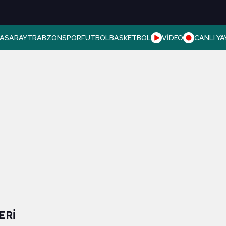
ASARAY
TRABZONSPOR
FUTBOL
BASKETBOL
VİDEO
CANLI YA
ERI