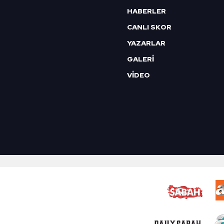
Alanyaspor
HABERLER
CANLI SKOR
Beşiktaş
YAZARLAR
GALERİ
Kardemir Karabükspor
VİDEO
Bursaspor
Akhisar Belediye Gençlik Ve Spor
Fenerbahçe
Copa America 2019
Gaziantep FK