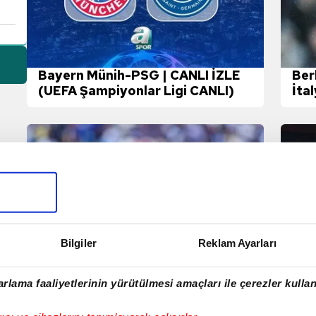
Bayern Münih-PSG | CANLI İZLE
Berk
(UEFA Şampiyonlar Ligi CANLI)
İtal
dev
Bilgiler
Reklam Ayarları
rlama faaliyetlerinin yürütülmesi amaçları ile çerezler kullan
TRANSFER HABERİ:
Sel
Galatasaray'a transferde dev
açı