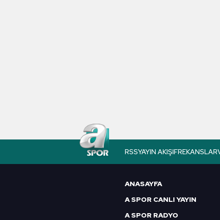
Voleybol
Süper Lig
Avrupa Ligi
Yeni Malatyaspor
Basketbol
RSS
YAYIN AKIŞI
FREKANSLAR
Sivasspor
ANASAYFA
Copa America 2016
A SPOR CANLI YAYIN
A SPOR RADYO