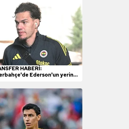
NSFER HABERİ:
erbahçe'de Ederson'un yerine
eye 3 aday!