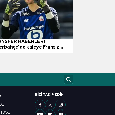
NSFER HABERLERİ |
erbahçe'de kaleye Fransız
ven! Livakovic ile yollar
lıyor
BIZI TAKIP EDIN
O
OL
ETBOL