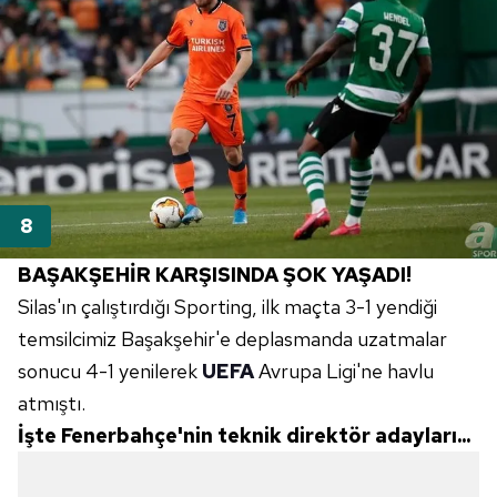
BAŞAKŞEHİR KARŞISINDA ŞOK YAŞADI!
Silas'ın
çalıştırdığı
Sporting
, ilk maçta 3-1 yendiği
temsilcimiz
Başakşehir'e
deplasmanda uzatmalar
sonucu 4-1 yenilerek
UEFA
Avrupa
Ligi'ne
havlu
atmıştı.
İşte
Fenerbahçe'nin
teknik direktör adayları...