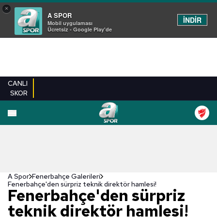
×
A SPOR
İNDİR
Mobil uygulaması
Ücretsiz - Google Play'de
CANLI
SKOR
EN YENILER
BEŞIKTAŞ
FENERBAHÇE
GALATASARAY
TRABZONSPO
A Spor
Fenerbahçe Galerileri
Fenerbahçe'den sürpriz teknik direktör hamlesi!
Fenerbahçe'den sürpriz
teknik direktör hamlesi!