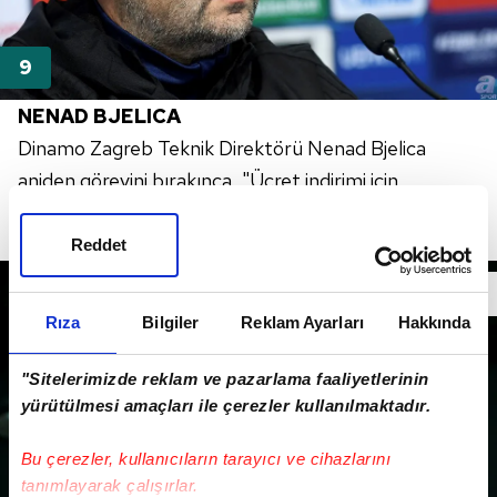
NENAD
BJELICA
Dinamo
Zagreb
Teknik Direktörü
Nenad
Bjelica
aniden görevini bırakınca, "Ücret indirimi için
yönetimle anlaşamadı ve o yüzden ayrıldı" şeklinde
haberler çıktı.
Reddet
Rıza
Bilgiler
Reklam Ayarları
Hakkında
"Sitelerimizde reklam ve pazarlama faaliyetlerinin
yürütülmesi amaçları ile çerezler kullanılmaktadır.
Bu çerezler, kullanıcıların tarayıcı ve cihazlarını
tanımlayarak çalışırlar.