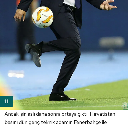
kullanılmaktadır. Diğer çerezler, sitemizin daha işlevsel
kılınması ve kişiselleştirilmesi ve sizlere yönelik
reklam/pazarlama faaliyetlerinin yapılması, amaçlarıyla
sınırlı olarak açık rızanız dahilinde kullanılacaktır.
Çerezlere ilişkin tercihlerinizi aşağıda yer alan panel
vasıtasıyla belirleyebilirsiniz. Çerezlere ilişkin detaylı bilgi
için Ayarlar butonuna tıklayabilir,
Çerez Bilgilendirme
Metnimizi
ziyaret edebilirsiniz.
6698 sayılı Kişisel Verilerin Korunması Kanunu uyarınca
hazırlanmış Aydınlatma Metnimizi okumak ve sitemizde
ilgili mevzuata uygun olarak kullanılan çerezlerle ilgili bilgi
almak için lütfen
tıklayınız
.
Ancak işin aslı daha sonra ortaya çıktı. Hırvatistan
basını dün genç teknik adamın
Fenerbahçe
ile