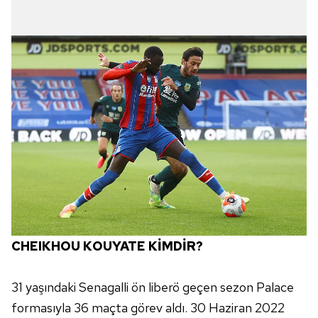
hazırlanmış Aydınlatma Metnimizi okumak ve sitemizde
ilgili mevzuata uygun olarak kullanılan çerezlerle ilgili bilgi
almak için lütfen
tıklayınız
.
CHEIKHOU KOUYATE KİMDİR?
31 yaşındaki Senagalli ön liberö geçen sezon Palace
formasıyla 36 maçta görev aldı. 30 Haziran 2022