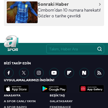
Sonraki Haber
Cimbom'dan 10 numara harekatı!
Gözler o tarihe çevrildi
BIZI TAKIP EDIN
UYGULAMALARIMIZI İNDİRİN!
ANASAYFA
BEŞİKTAŞ
A SPOR CANLI YAYIN
GALATASARAY
A SPOR RADYO
FENERBAHÇE