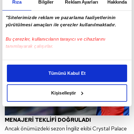
Rıza
Bilgiler
Reklam Ayarları
Hakkında
"Sitelerimizde reklam ve pazarlama faaliyetlerinin
yürütülmesi amaçları ile çerezler kullanılmaktadır.
Bu çerezler, kullanıcıların tarayıcı ve cihazlarını
tanımlayarak çalışırlar.
Bu çerezlere izin vermeniz halinde sizlere özel
kişiselleştirilmiş reklamlar sunabilir, sayfalarımızda sizlere
Tümünü Kabul Et
daha iyi reklam deneyimi yaşatabiliriz. Bunu yaparken
amacımızın size daha iyi bir reklam deneyimi sunmak
olduğunu ve sizlere en iyi içerikleri sunabilmek adına
Kişiselleştir
elimizden gelen çabayı gösterdiğimizi ve bu noktada,
reklamların maliyetlerimizi karşılamak noktasında tek gelir
kalemimiz olduğunu sizlere hatırlatmak isteriz.
MENAJERİ TEKLİFİ DOĞRULADI
Her halükârda, kullanıcılar, bu çerezlere izin vermedikleri
Ancak önümüzdeki sezon İngiliz ekibi Crystal Palace
takdirde, kullanıcılara hedefli reklamlar