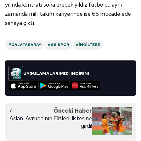
yılında kontratı sona erecek yıldız futbolcu aynı
zamanda milli takım kariyerinde ise 66 mücadelede
sahaya çıktı.
#GALATASARAY
#GS SPOR
#İNGILTERE
UYGULAMALARIMIZI İNDİRİN!
Önceki Haber
Aslan 'Avrupa’nın Elitleri' listesine
girdi!