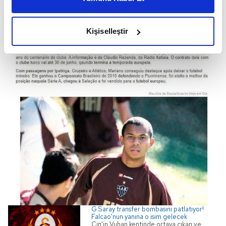
daha iyi reklam deneyimi yaşatabiliriz. Bunu yaparken
amacımızın size daha iyi bir reklam deneyimi sunmak
olduğunu ve sizlere en iyi içerikleri sunabilmek adına
Kişiselleştir
elimizden gelen çabayı gösterdiğimizi ve bu noktada,
reklamların maliyetlerimizi karşılamak noktasında tek gelir
kalemimiz olduğunu sizlere hatırlatmak isteriz.
Her halükârda, kullanıcılar, bu çerezlere izin vermedikleri
takdirde, kullanıcılara hedefli reklamlar
gösterilmeyecektir."
Sizlere daha iyi bir hizmet sunabilmek için İnternet
Sitemizde kendimize ve üçüncü kişilere ait çerezler
kullanılmaktadır. Bu çerezler vasıtasıyla çeşitli kişisel
verileriniz işlenmekte olup gerekli olan çerezler bilgi
toplumu hizmetlerinin sunulması amacıyla
kullanılmaktadır. Diğer çerezler, sitemizin daha işlevsel
kılınması ve kişiselleştirilmesi ve sizlere yönelik
G.Saray transfer bombasını patlatıyor!
Falcao'nun yanına o isim gelecek
reklam/pazarlama faaliyetlerinin yapılması, amaçlarıyla
Çin'in Vuhan kentinde ortaya çıkan ve