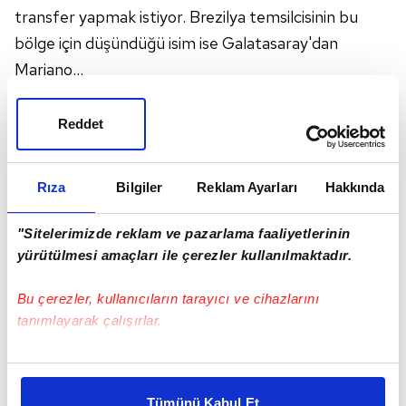
transfer yapmak istiyor. Brezilya temsilcisinin bu
bölge için düşündüğü isim ise Galatasaray'dan
Mariano...
Galatasaray'da Mariano yan çizdi
Reddet
Rıza
Bilgiler
Reklam Ayarları
Hakkında
Atletico Mineiro'nun teknik direktörlüğü yapan Jorge
Sampaoli, 2016-2017 sezonunda Mariano ile
"Sitelerimizde reklam ve pazarlama faaliyetlerinin
Sevilla'da birlikte çalışmıştı. Arjantinli teknik adam,
yürütülmesi amaçları ile çerezler kullanılmaktadır.
eski öğrencisini şimdi de Atletico Mineiro'da görmek
Bu çerezler, kullanıcıların tarayıcı ve cihazlarını
istiyor.
tanımlayarak çalışırlar.
Mariano, Galatasaray'dan yıllık bonuslar hariç 2.3
milyon Euro (yaklaşık 17 milyon TL) kazanıyordu.
Bu çerezlere izin vermeniz halinde sizlere özel
kişiselleştirilmiş reklamlar sunabilir, sayfalarımızda sizlere
Tümünü Kabul Et