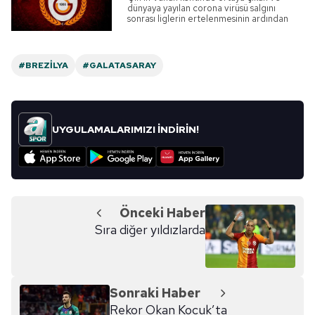
sınırlı olarak açık rızanız dahilinde kullanılacaktır.
dünyaya yayılan corona virüsü salgını
sonrası liglerin ertelenmesinin ardından
çalışmalarını evden yapılan bireysel
antrenmanlarla sürdüren Galatasaray'da
Çerezlere ilişkin tercihlerinizi aşağıda yer alan panel
transfer çalışmaları başladı. Yeni sezonda
vasıtasıyla belirleyebilirsiniz. Çerezlere ilişkin detaylı bilgi
kadrosuna radikal değişiklikler yapmayı
#BREZILYA
#GALATASARAY
planlayan sarı-kırmızılılar, sezon başında
için Ayarlar butonuna tıklayabilir,
Çerez Bilgilendirme
kiralık olarak kadrosuna kattığı Florin
Metnimizi
ziyaret edebilirsiniz.
Andone ile yollarını ayırmayı planlıyor.
Rumen golcünün yerine en az bir takviye
yapmayı planlayan ve bu doğrultuda
çalışmalarını sürdüren Cimbom, genç
6698 sayılı Kişisel Verilerin Korunması Kanunu uyarınca
UYGULAMALARIMIZI İNDİRİN!
yıldızın transferi için düğmeye bastı. Son
hazırlanmış Aydınlatma Metnimizi okumak ve sitemizde
dakika Galatasaray transfer haberleri...
ilgili mevzuata uygun olarak kullanılan çerezlerle ilgili bilgi
almak için lütfen
tıklayınız
.
Önceki Haber
Sıra diğer yıldızlarda
Sonraki Haber
Rekor Okan Kocuk’ta