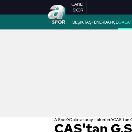
CANLI
SKOR
BEŞİKTAŞ
FENERBAHÇE
GALAT
A Spor
Galatasaray Haberleri
CAS'tan G
CAS'tan G.S