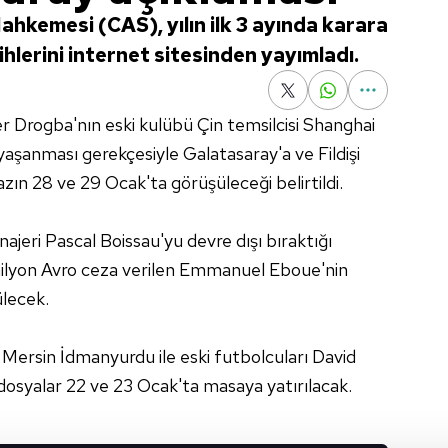
hkemesi (CAS), yılın ilk 3 ayında karara
hlerini internet sitesinden yayımladı.
r Drogba'nın eski kulübü Çin temsilcisi Shanghai
aşanması gerekçesiyle Galatasaray'a ve Fildişi
razın 28 ve 29 Ocak'ta görüşüleceği belirtildi.
jeri Pascal Boissau'yu devre dışı bıraktığı
 milyon Avro ceza verilen Emmanuel Eboue'nin
ülecek.
Mersin İdmanyurdu ile eski futbolcuları David
osyalar 22 ve 23 Ocak'ta masaya yatırılacak.