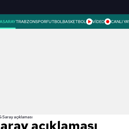
ASARAY
TRABZONSPOR
FUTBOL
BASKETBOL
VİDEO
CANLI YA
.Saray açıklaması
aray açıklaması