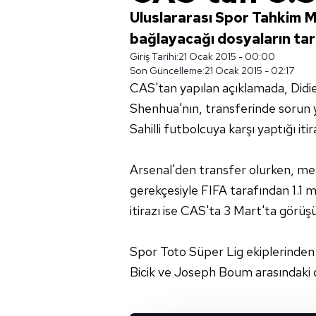
Uluslararası Spor Tahkim Ma
bağlayacağı dosyaların tari
Giriş Tarihi:
21 Ocak 2015 - 00:00
Son Güncelleme:
21 Ocak 2015 - 02:17
CAS'tan yapılan açıklamada, Didie
Shenhua'nın, transferinde sorun y
Sahilli futbolcuya karşı yaptığı iti
Arsenal'den transfer olurken, mena
gerekçesiyle FIFA tarafından 1.1
itirazı ise CAS'ta 3 Mart'ta görüş
Spor Toto Süper Lig ekiplerinden 
Bicik ve Joseph Boum arasındaki d