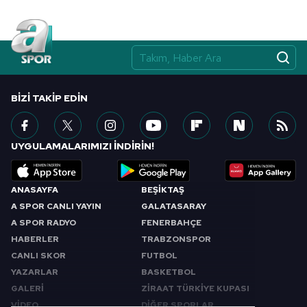
BIZI TAKIP EDIN
UYGULAMALARIMIZI İNDİRİN!
ANASAYFA
BEŞİKTAŞ
A SPOR CANLI YAYIN
GALATASARAY
A SPOR RADYO
FENERBAHÇE
HABERLER
TRABZONSPOR
CANLI SKOR
FUTBOL
YAZARLAR
BASKETBOL
GALERİ
ZİRAAT TÜRKİYE KUPASI
VİDEO
DİĞER SPORLAR