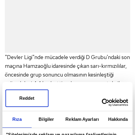
"Devler Ligi"nde mücadele verdiği D Grubu'ndaki son
maçına Hamzaoğlu idaresinde çıkan sarı-kırmızılılar,
öncesinde grup sonuncu olmasının kesinleştiği
mücadeleyi 4-1 kaybetti ve bu sonuç genç teknik
adam yönetimindeki tek yenilgi oldu.
Reddet
- Gol ortalaması 3,4
Galatasaray takımı, Hamzaoğlu döneminde oynadığı
maçlarda 3,4 gibi oldukça yüksek bir gol ortalaması
Rıza
Bilgiler
Reklam Ayarları
Hakkında
yakaladı.
"Sitelerimizde reklam ve pazarlama faaliyetlerinin