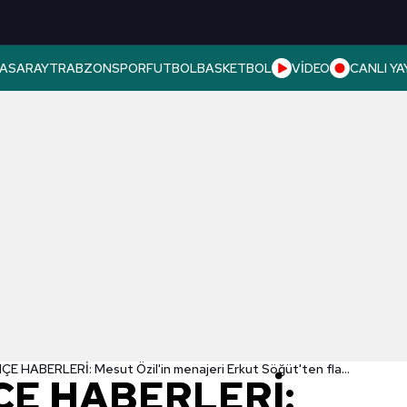
ASARAY
TRABZONSPOR
FUTBOL
BASKETBOL
VİDEO
CANLI YA
FENERBAHÇE HABERLERİ: Mesut Özil'in menajeri Erkut Söğüt'ten flaş açıklama! "Transfer..."
E HABERLERİ: