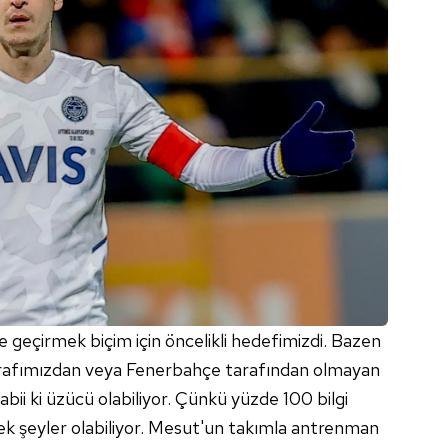
 çerezlerle ilgili bilgi almak için lütfen
tıklayınız
.
de geçirmek biçim için öncelikli hedefimizdi. Bazen
 tarafımızdan veya Fenerbahçe tarafından olmayan
tabii ki üzücü olabiliyor. Çünkü yüzde 100 bilgi
cek şeyler olabiliyor. Mesut'un takımla antrenman