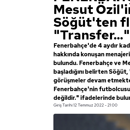
Mesut Özil'
Söğüt'ten fl
"Transfer..."
Fenerbahçe'de 4 aydır kadr
hakkında konuşan menajeri
bulundu. Fenerbahçe ve Mes
başladığını belirten Söğüt, 
görüşmeler devam etmekted
Fenerbahçe'nin futbolcusu. 
değildir." ifadelerinde bulu
Giriş Tarihi:
12 Temmuz 2022 - 21:00