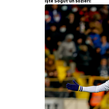
İşte Söğüt'ün sözleri: