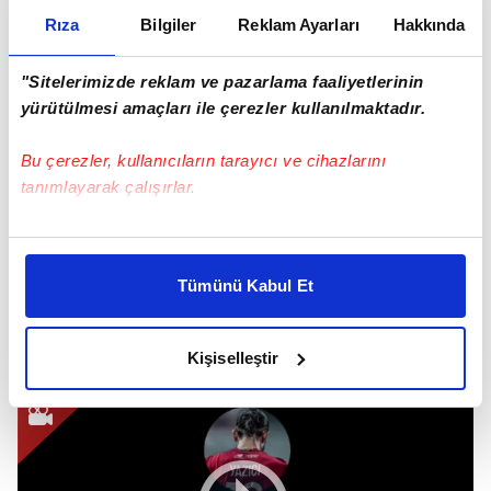
videosu için içtenlikle özür dilerim. Başlangıçta
Rıza
Bilgiler
Reklam Ayarları
Hakkında
tamamen farklı bir senaryo planlandı ve onaylandı.
Ancak oyuncunun varlığı olmadan uygulanamadı.
"Sitelerimizde reklam ve pazarlama faaliyetlerinin
Zamanın az olması nedeniyle böyle bir fikir ortaya
yürütülmesi amaçları ile çerezler kullanılmaktadır.
atıldı ve açıkça görüldüğü üzere uygunsuz ve
saldırgan bulundu. Bir kez daha taraftarlarımızdan,
Bu çerezler, kullanıcıların tarayıcı ve cihazlarını
tanımlayarak çalışırlar.
özellikle kadınlardan ve Yusuf'tan özür diliyoruz."
denildi.
Bu çerezlere izin vermeniz halinde sizlere özel
Rusya Futbol Federasyonu Etik Kurulu Başkanı
kişiselleştirilmiş reklamlar sunabilir, sayfalarımızda sizlere
Andreev ise "Aptalca bir video! Kadınlarımız hakkında
Tümünü Kabul Et
daha iyi reklam deneyimi yaşatabiliriz. Bunu yaparken
saldırgan bir paylaşım. Böyle şaka mı olur? Etik
amacımızın size daha iyi bir reklam deneyimi sunmak
olduğunu ve sizlere en iyi içerikleri sunabilmek adına
kurulumuz bu durumu değerlendirecek." sözleriyle
Kişiselleştir
elimizden gelen çabayı gösterdiğimizi ve bu noktada,
tepki gösterdi.
reklamların maliyetlerimizi karşılamak noktasında tek gelir
kalemimiz olduğunu sizlere hatırlatmak isteriz.
Her halükârda, kullanıcılar, bu çerezlere izin vermedikleri