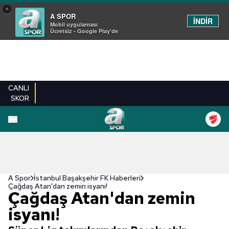
×
A SPOR
İNDİR
Mobil uygulaması
Ücretsiz - Google Play'de
CANLI
SKOR
A Spor
İstanbul Başakşehir FK Haberleri
Çağdaş Atan'dan zemin isyanı!
Çağdaş Atan'dan zemin
isyanı!