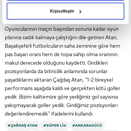
amacımızın size daha iyi bir reklam deneyimi sunmak
tarafa alınıyor da bizim maçımız burada 2 gün üst
olduğunu ve sizlere en iyi içerikleri sunabilmek adına
üste 2 maç oynamak zorunda bırakılıyor" diye
Kişiselleştir
elimizden gelen çabayı gösterdiğimizi ve bu noktada,
konuştu.
reklamların maliyetlerimizi karşılamak noktasında tek gelir
Oyuncularının maçın başından sonuna kadar oyun
kalemimiz olduğunu sizlere hatırlatmak isteriz.
planına sadık kalmaya çalıştığını dile getiren Atan,
Her halükârda, kullanıcılar, bu çerezlere izin vermedikleri
Başakşehirli futbolcuların saha zeminine göre hem
takdirde, kullanıcılara hedefli reklamlar
pas başarı oranı hem de topa sahip olma oranının
gösterilmeyecektir."
makul derecede olduğunu kaydetti. Girdikleri
pozisyonlarda da bitiricilik anlamında sorunlar
Sizlere daha iyi bir hizmet sunabilmek için İnternet
Sitemizde kendimize ve üçüncü kişilere ait çerezler
yaşadıklarını aktaran Çağdaş Atan, "1-2 bireysel
kullanılmaktadır. Bu çerezler vasıtasıyla çeşitli kişisel
performans aşağıda kaldı ve gerçekten kötü goller
verileriniz işlenmekte olup gerekli olan çerezler bilgi
yedik. Bizim kalitemize göre yediğimiz gol sayısına
toplumu hizmetlerinin sunulması amacıyla
yakışmayacak goller yedik. Girdiğimiz pozisyonları
kullanılmaktadır. Diğer çerezler, sitemizin daha işlevsel
değerlendiremedik" ifadelerini kullandı.
kılınması ve kişiselleştirilmesi ve sizlere yönelik
reklam/pazarlama faaliyetlerinin yapılması, amaçlarıyla
#ÇAĞDAŞ ATAN
#SÜPER LIG
#ANKARAGÜCÜ
sınırlı olarak açık rızanız dahilinde kullanılacaktır.