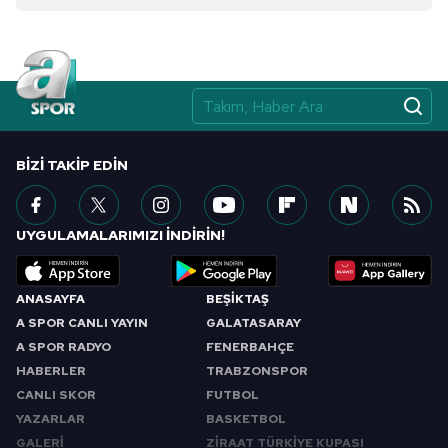
BIZI TAKIP EDIN
UYGULAMALARIMIZI İNDİRİN!
ANASAYFA
BEŞİKTAŞ
A SPOR CANLI YAYIN
GALATASARAY
A SPOR RADYO
FENERBAHÇE
HABERLER
TRABZONSPOR
CANLI SKOR
FUTBOL
YAZARLAR
BASKETBOL
GALERİ
ZİRAAT TÜRKİYE KUPASI