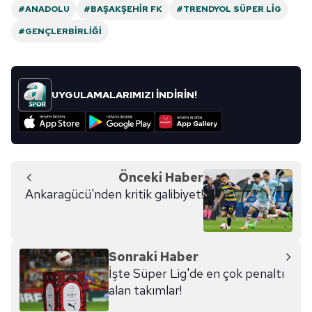
#ANADOLU
#BAŞAKŞEHIR FK
#TRENDYOL SÜPER LIG
Çerezlere ilişkin tercihlerinizi aşağıda yer alan panel
#GENÇLERBIRLIĞI
vasıtasıyla belirleyebilirsiniz. Çerezlere ilişkin detaylı bilgi
için Ayarlar butonuna tıklayabilir,
Çerez Bilgilendirme
Metnimizi
ziyaret edebilirsiniz.
UYGULAMALARIMIZI İNDİRİN!
6698 sayılı Kişisel Verilerin Korunması Kanunu uyarınca
hazırlanmış Aydınlatma Metnimizi okumak ve sitemizde
ilgili mevzuata uygun olarak kullanılan çerezlerle ilgili bilgi
almak için lütfen
tıklayınız
.
Önceki Haber
Ankaragücü'nden kritik galibiyet!
Sonraki Haber
İşte Süper Lig'de en çok penaltı
alan takımlar!