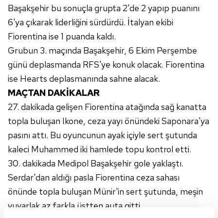
Başakşehir bu sonuçla grupta 2'de 2 yapıp puanını
6'ya çıkarak liderliğini sürdürdü. İtalyan ekibi
Fiorentina ise 1 puanda kaldı.
Grubun 3. maçında Başakşehir, 6 Ekim Perşembe
günü deplasmanda RFS'ye konuk olacak. Fiorentina
ise Hearts deplasmanında sahne alacak.
MAÇTAN DAKİKALAR
27. dakikada gelişen Fiorentina atağında sağ kanatta
topla buluşan Ikone, ceza yayı önündeki Saponara'ya
pasını attı. Bu oyuncunun ayak içiyle sert şutunda
kaleci Muhammed iki hamlede topu kontrol etti.
30. dakikada Medipol Başakşehir gole yaklaştı.
Serdar'dan aldığı pasla Fiorentina ceza sahası
önünde topla buluşan Münir'in sert şutunda, meşin
yuvarlak az farkla üstten auta gitti.