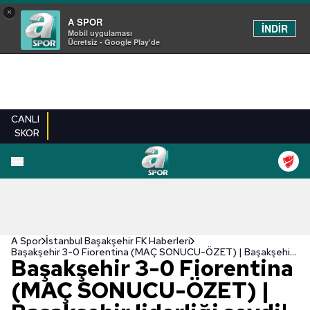
×
A SPOR
İNDİR
Mobil uygulaması
Ücretsiz - Google Play'de
CANLI
SKOR
A Spor
İstanbul Başakşehir FK Haberleri
Başakşehir 3-0 Fiorentina (MAÇ SONUCU-ÖZET) | Başakşehir liderliği sevdi!
Başakşehir 3-0 Fiorentina
(MAÇ SONUCU-ÖZET) |