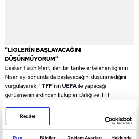
"LİGLERİN BAŞLAYACAĞINI
DÜŞÜNMÜYORUM"
Başkan Fatih Mert, ileri bir tarihe ertelenen liglerin
Nisan ayı sonunda da başlayacağını düşünmediğini
vurgulayarak, ''
TFF
'nin
UEFA
ile yapacağı
görüşmenin ardından kulüpler Birliği ve TFF
yönetimi, Spor Bakanımız Dr. Mehmet Muharrem
Kasapoğlu ile bir araya gelecek. Tahminimce Bilim
Reddet
Kurulu'nun vereceği karara göre ligler ve diğer
branşlarla ilgili kararlar alınacak. Şahsi görüşüm,
Rıza
Bilgiler
Reklam Ayarları
Hakkında