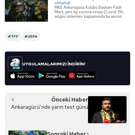
olmamalı
MKE Ankaragücü Kulübü Başkanı Fatih
Mert, yeni tip corona virüsü (Covid-19)
salgını önlemleri kapsamında bu sezon
artık liglerin devam etmesinin zor
olduğunu belirterek, "Bu sene ligden
düşme olmamalı." dedi.
#TFF
#UEFA
UYGULAMALARIMIZI İNDİRİN!
Önceki Haber
Ankaragücü’nde yarın test günü
Sonraki Haber