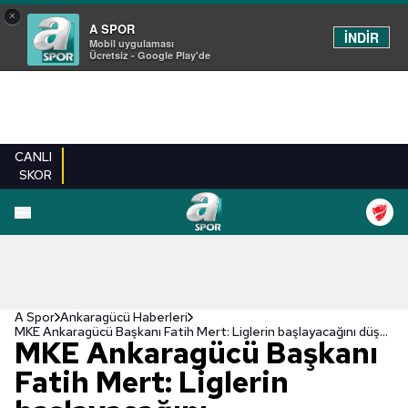
×
A SPOR
İNDİR
Mobil uygulaması
Ücretsiz - Google Play'de
CANLI
SKOR
A Spor
Ankaragücü Haberleri
MKE Ankaragücü Başkanı Fatih Mert: Liglerin başlayacağını düşünmüyorum
MKE Ankaragücü Başkanı
Fatih Mert: Liglerin