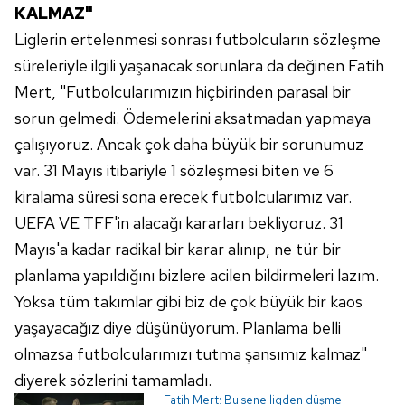
KALMAZ"
ilgili mevzuata uygun olarak kullanılan çerezlerle ilgili bilgi
almak için lütfen
tıklayınız
.
Liglerin ertelenmesi sonrası futbolcuların sözleşme
süreleriyle ilgili yaşanacak sorunlara da değinen Fatih
Mert, "Futbolcularımızın hiçbirinden parasal bir
sorun gelmedi. Ödemelerini aksatmadan yapmaya
çalışıyoruz. Ancak çok daha büyük bir sorunumuz
var. 31 Mayıs itibariyle 1 sözleşmesi biten ve 6
kiralama süresi sona erecek futbolcularımız var.
UEFA VE TFF'in alacağı kararları bekliyoruz. 31
Mayıs'a kadar radikal bir karar alınıp, ne tür bir
planlama yapıldığını bizlere acilen bildirmeleri lazım.
Yoksa tüm takımlar gibi biz de çok büyük bir kaos
yaşayacağız diye düşünüyorum. Planlama belli
olmazsa futbolcularımızı tutma şansımız kalmaz"
diyerek sözlerini tamamladı.
Fatih Mert: Bu sene ligden düşme