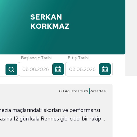
SERKAN
KORKMAZ
Başlangıç Tarihi
Bitiş Tarihi
Ara
03 Ağustos 2026
Pazartesi
ezia maçlarındaki skorları ve performansı
asına 12 gün kala Rennes gibi ciddi bir rakip
 kadar skor da önemliydi. Beklediğimden iyi
ray, ilerleyen dakikalarda Osimhen ve Sara