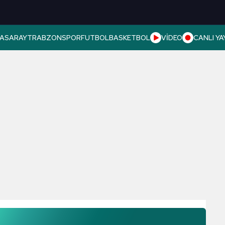
ASARAY
TRABZONSPOR
FUTBOL
BASKETBOL
VİDEO
CANLI YA