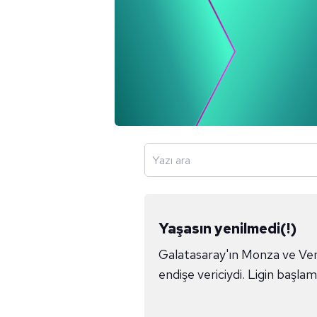
Yazı ara
Yaşasın yenilmedi(!)
Galatasaray'ın Monza ve Ven
endişe vericiydi. Ligin başlam
karşısında sergilenecek oyun
bir başlangıç yapan Galatasa