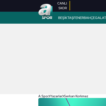
CANLI
SKOR
BEŞİKTAŞ
FENERBAHÇE
GALAT
A Spor
Yazarlar
Serkan Korkmaz