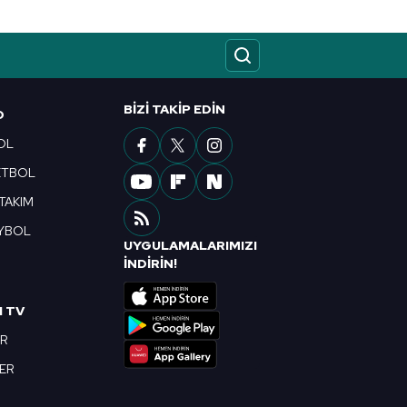
BIZI TAKIP EDIN
O
OL
ETBOL
 TAKIM
YBOL
UYGULAMALARIMIZI
R
İNDİRİN!
I TV
OR
BER