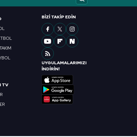
ak ve sitemizde ilgili
BIZI TAKIP EDIN
O
OL
ETBOL
 TAKIM
YBOL
UYGULAMALARIMIZI
R
İNDİRİN!
I TV
OR
BER