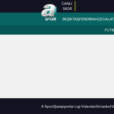
CANLI
SKOR
BEŞİKTAŞ
FENERBAHÇE
GALAT
FUT
A Spor
Şampiyonlar Ligi Videoları
İstanbul'd