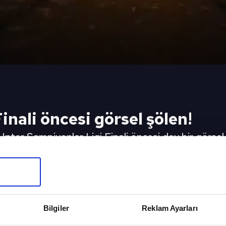
inali öncesi görsel şölen!
Inter Şampiyonlar Ligi Finali öncesi dev bir görsel
alı şarkıcı Burna Boy, tribünleri dolduran izleyiciler
on dakika Şampiyonlar Ligi haberi
eki Video
Sonraki 
atabilirdik
Başkan Erd
Bilgiler
Reklam Ayarları
konuştu!