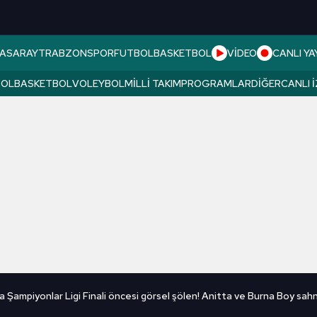
ASARAY
TRABZONSPOR
FUTBOL
BASKETBOL
VİDEO
CANLI YA
BOL
BASKETBOL
VOLEYBOL
MILLI TAKIM
PROGRAMLAR
DIĞER
CANLI 
a Şampiyonlar Ligi Finali öncesi görsel şölen! Anitta ve Burna Boy sahn