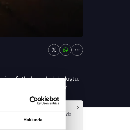
 şölen futbolseverlerle buluştu.
e maç öncesinde keyifli anlar
Video
oğan Devler Ligi finali hakkında
Hakkında