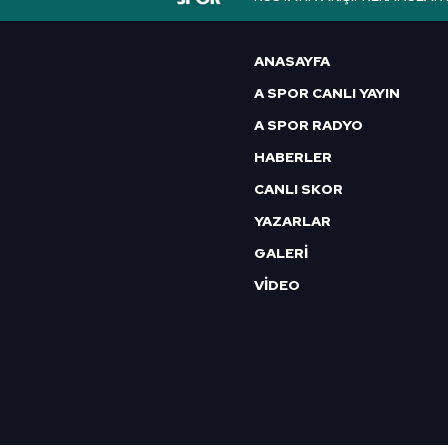
6698 sayılı Kişisel Verilerin 
mevzuata uygun olarak kullanılan
ANASAYFA
A SPOR CANLI YAYIN
A SPOR RADYO
HABERLER
CANLI SKOR
YAZARLAR
GALERİ
VİDEO