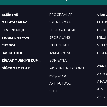
Korunması Kanunu uyarınca hazırlanmış Aydınlatma Metnimizi okum
 çerezlerle ilgili bilgi almak için lütfen
tıklayınız
.
BEŞİKTAŞ
PROGRAMLAR
VIDE
GALATASARAY
SABAH SPORU
FUTB
FENERBAHÇE
SPOR GÜNDEMİ
BASK
TRABZONSPOR
SPOR AJANSI
MİLLİ
FUTBOL
GÜN ORTASI
VOLE
BASKETBOL
TAKIM OYUNU
DİĞE
ZİRAAT TÜRKİYE KUPASI
SON SAYFA
CANL
DİĞER SPORLAR
YAŞASIN HAFTA SONU
A SP
MAÇ GÜNÜ
A HA
ARTI FUTBOL
ATV
90+1
A2TV