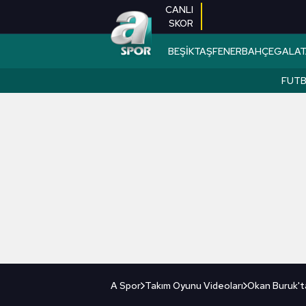
CANLI
SKOR
BEŞİKTAŞ
FENERBAHÇE
GALAT
FUT
A Spor
Takım Oyunu Videoları
Okan Buruk't