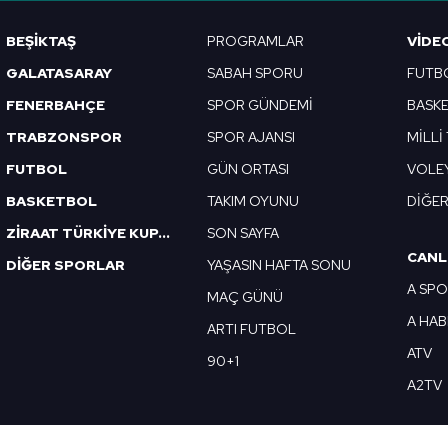
Korunması Kanunu uyarınca hazırlanmış Aydınlatma Metnimizi okum
BEŞİKTAŞ
PROGRAMLAR
VIDE
 çerezlerle ilgili bilgi almak için lütfen
tıklayınız
.
GALATASARAY
SABAH SPORU
FUTB
FENERBAHÇE
SPOR GÜNDEMİ
BASK
TRABZONSPOR
SPOR AJANSI
MİLLİ
FUTBOL
GÜN ORTASI
VOLE
BASKETBOL
TAKIM OYUNU
DİĞE
ZİRAAT TÜRKİYE KUPASI
SON SAYFA
CANL
DİĞER SPORLAR
YAŞASIN HAFTA SONU
A SP
MAÇ GÜNÜ
A HA
ARTI FUTBOL
ATV
90+1
A2TV