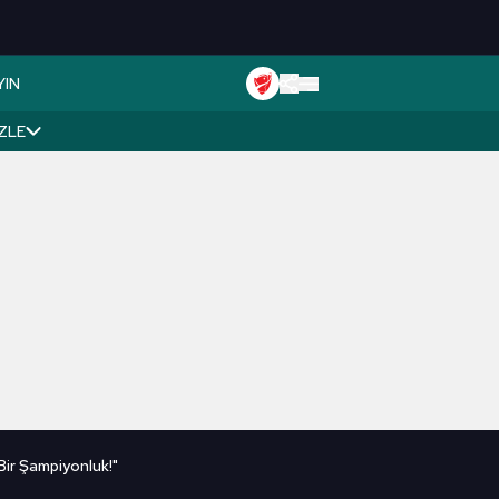
YIN
İZLE
ir Şampiyonluk!"