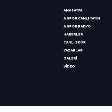
6698 sayılı Kişisel Verilerin 
ANASAYFA
mevzuata uygun olarak kullanılan
A SPOR CANLI YAYIN
A SPOR RADYO
HABERLER
CANLI SKOR
YAZARLAR
GALERİ
VİDEO