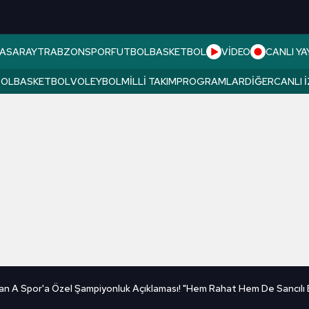
ASARAY
TRABZONSPOR
FUTBOL
BASKETBOL
VİDEO
CANLI YA
BOL
BASKETBOL
VOLEYBOL
MILLI TAKIM
PROGRAMLAR
DIĞER
CANLI 
an A Spor'a Özel Şampiyonluk Açıklaması! "Hem Rahat Hem De Sancılı B