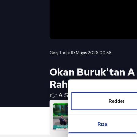
Giriş Tarihi:
10 Mayıs 2026 00:58
Okan Buruk'tan A 
Rahat Hem De Sanc
👉 A SPOR YouTube Canlı Yayın 
Reddet
Rıza