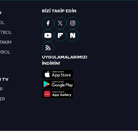
ak ve sitemizde ilgili
BIZI TAKIP EDIN
O
OL
ETBOL
 TAKIM
YBOL
UYGULAMALARIMIZI
R
İNDİRİN!
I TV
OR
BER