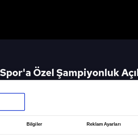
Spor'a Özel Şampiyonluk Aç
ılı Bir Şampiyonluk!"
İçin Tıkla
TAKIM O
Bilgiler
Reklam Ayarları