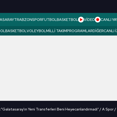
ASARAY
TRABZONSPOR
FUTBOL
BASKETBOL
VİDEO
CANLI YA
BOL
BASKETBOL
VOLEYBOL
MILLI TAKIM
PROGRAMLAR
DIĞER
CANLI 
:"Galatasaray'ın Yeni Transferleri Beni Heyecanlandırmadı" / A Spor