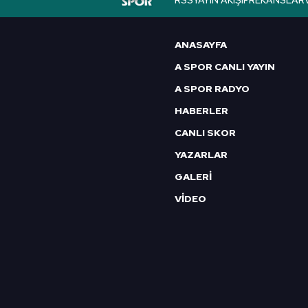
RSS
YAYIN AKIŞI
FREKANSLAR
6698 sayılı Kişisel Verilerin 
mevzuata uygun olarak kullanılan
ANASAYFA
A SPOR CANLI YAYIN
A SPOR RADYO
HABERLER
CANLI SKOR
YAZARLAR
GALERİ
VİDEO