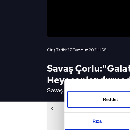
Giriş Tarihi:
27 Temmuz 2021 11:58
Savaş Çorlu:"Galat
Heyecanlandırmadı
Savaş Çorlu:"Galatasaray'ın Ye
Reddet
Önc
Spor Gündemi Transfer - 
Rıza
2