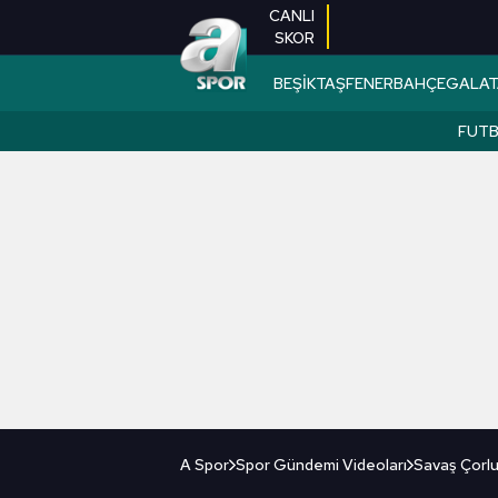
CANLI
SKOR
BEŞİKTAŞ
FENERBAHÇE
GALAT
FUT
A Spor
Spor Gündemi Videoları
Savaş Çorlu