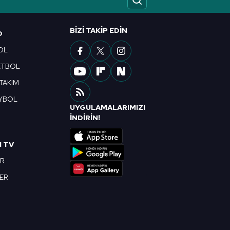
ak ve sitemizde ilgili
BIZI TAKIP EDIN
O
OL
ETBOL
 TAKIM
YBOL
UYGULAMALARIMIZI
R
İNDİRİN!
I TV
OR
BER