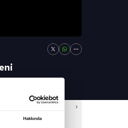
eni
 / Spor Gündemi
Video
emi - 02/11/2019
Hakkında