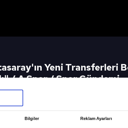
asaray'ın Yeni Transferleri B
" / A Spor / Spor Gündemi
ni Transferleri Beni Heyecanlandırmadı" / A Spor
eki Video
Sonraki 
Full Bölüm
Spor Günd
Bilgiler
Reklam Ayarları
6.08.2023