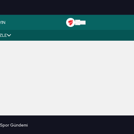
YIN
İZLE
 / Spor Gündemi