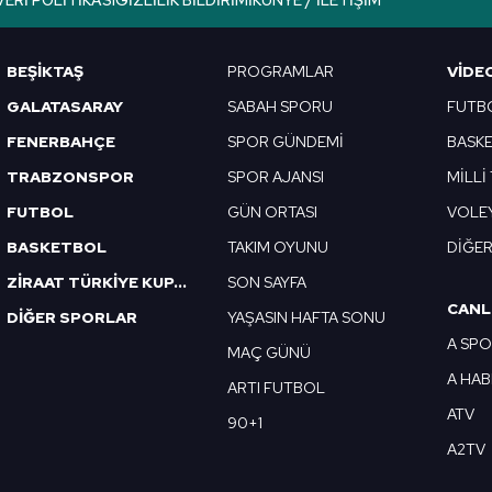
VERI POLITIKASI
GIZLILIK BILDIRIMI
KÜNYE / İLETIŞIM
Korunması Kanunu uyarınca hazırlanmış Aydınlatma Metnimizi okum
 çerezlerle ilgili bilgi almak için lütfen
tıklayınız
.
BEŞİKTAŞ
PROGRAMLAR
VIDE
GALATASARAY
SABAH SPORU
FUTB
FENERBAHÇE
SPOR GÜNDEMİ
BASK
TRABZONSPOR
SPOR AJANSI
MİLLİ
FUTBOL
GÜN ORTASI
VOLE
BASKETBOL
TAKIM OYUNU
DİĞE
ZİRAAT TÜRKİYE KUPASI
SON SAYFA
CANL
DİĞER SPORLAR
YAŞASIN HAFTA SONU
A SP
MAÇ GÜNÜ
A HA
ARTI FUTBOL
ATV
90+1
A2TV