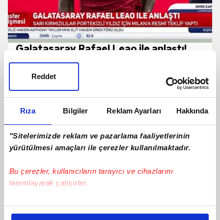
Galatasaray Rafael Leao ile anlaştı!
İşte Portekizli yıldızın maaşı
Reddet
Rıza
Bilgiler
Reklam Ayarları
Hakkında
"Sitelerimizde reklam ve pazarlama faaliyetlerinin
yürütülmesi amaçları ile çerezler kullanılmaktadır.
Bu çerezler, kullanıcıların tarayıcı ve cihazlarını
tanımlayarak çalışırlar.
Beşiktaş İçin Flaş Transfer Açıklaması:
Bu çerezlere izin vermeniz halinde sizlere özel
"2-3 Gün İçinde Çok İyi Bir Santrfor
kişiselleştirilmiş reklamlar sunabilir, sayfalarımızda sizlere