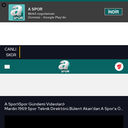
×
A SPOR
İNDİR
Mobil uygulaması
Ücretsiz - Google Play'de
CANLI
SKOR
FUTBOL
BASKETBOL
VOLEYBOL
MILLI TAKIM
PROGRAMLAR
DIĞE
A Spor
Spor Gündemi Videoları
Mardin 1969 Spor Teknik Direktörü Bülent Akan'dan A Spor'a Özel Açıklamalar!