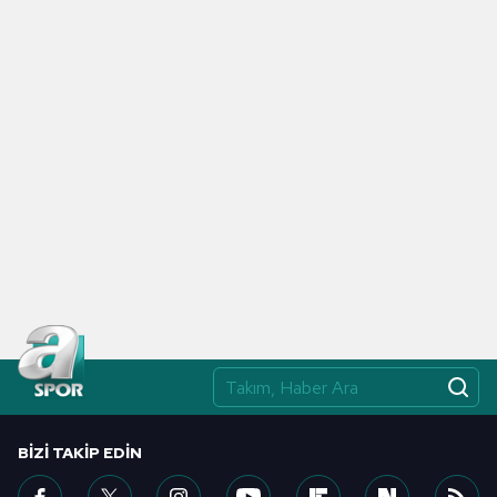
toplumu hizmetlerinin sunulması amacıyla
kullanılmaktadır. Diğer çerezler, sitemizin daha işlevsel
kılınması ve kişiselleştirilmesi ve sizlere yönelik
reklam/pazarlama faaliyetlerinin yapılması, amaçlarıyla
sınırlı olarak açık rızanız dahilinde kullanılacaktır.
Çerezlere ilişkin tercihlerinizi aşağıda yer alan panel
vasıtasıyla belirleyebilirsiniz. Çerezlere ilişkin detaylı bilgi
için Ayarlar butonuna tıklayabilir,
Çerez Bilgilendirme
Metnimizi
ziyaret edebilirsiniz.
6698 sayılı Kişisel Verilerin Korunması Kanunu uyarınca
hazırlanmış Aydınlatma Metnimizi okumak ve sitemizde
ilgili mevzuata uygun olarak kullanılan çerezlerle ilgili bilgi
almak için lütfen
tıklayınız
.
BIZI TAKIP EDIN