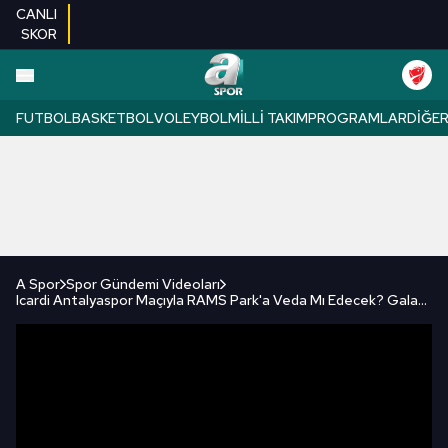
CANLI
SKOR
FUTBOL
BASKETBOL
VOLEYBOL
MILLI TAKIM
PROGRAMLAR
DIĞE
A Spor
Spor Gündemi Videoları
Icardi Antalyaspor Maçıyla RAMS Park'a Veda Mı Edecek? Galatasaray'da Bir Devrin Sonu mu Geldi?