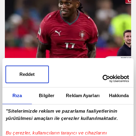
Reddet
Galatasaray Rafael Leao ile anlaştı!
İşte Portekizli yıldızın maaşı
Rıza
Bilgiler
Reklam Ayarları
Hakkında
"Sitelerimizde reklam ve pazarlama faaliyetlerinin
yürütülmesi amaçları ile çerezler kullanılmaktadır.
Bu çerezler, kullanıcıların tarayıcı ve cihazlarını