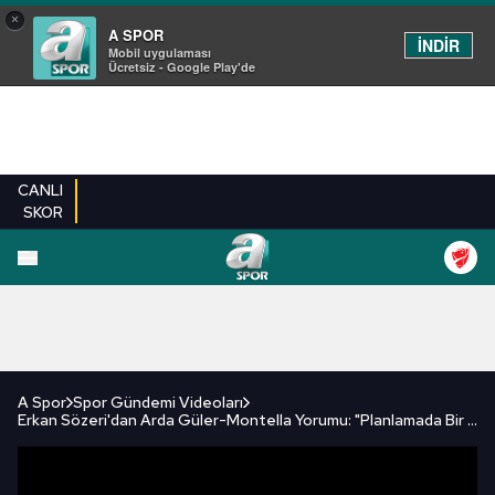
×
A SPOR
İNDİR
Mobil uygulaması
Ücretsiz - Google Play'de
CANLI
SKOR
FUTBOL
BASKETBOL
VOLEYBOL
MILLI TAKIM
PROGRAMLAR
DIĞE
A Spor
Spor Gündemi Videoları
Erkan Sözeri'dan Arda Güler-Montella Yorumu: "Planlamada Bir Hata Var" / A Spor / Spor Gündemi