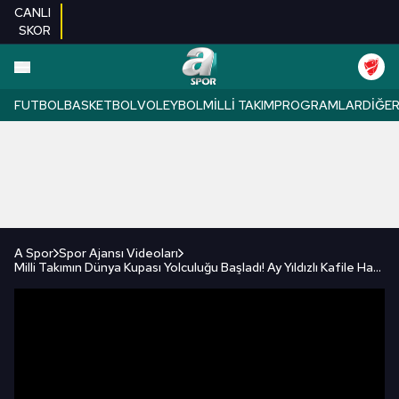
CANLI
SKOR
FUTBOL
BASKETBOL
VOLEYBOL
MILLI TAKIM
PROGRAMLAR
DIĞE
A Spor
Spor Ajansı Videoları
Milli Takımın Dünya Kupası Yolculuğu Başladı! Ay Yıldızlı Kafile Havalimanına Hareket Etti!