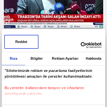
Ertuğrul Doğan: Santrfor transferinde
en iyi oyuncuyu getirmeye çalışacağız
Reddet
Rıza
Bilgiler
Reklam Ayarları
Hakkında
"Sitelerimizde reklam ve pazarlama faaliyetlerinin
yürütülmesi amaçları ile çerezler kullanılmaktadır.
Bu çerezler, kullanıcıların tarayıcı ve cihazlarını
tanımlayarak çalışırlar.
Bu çerezlere izin vermeniz halinde sizlere özel