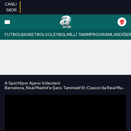
CANLI
SKOR
FUTBOL
BASKETBOL
VOLEYBOL
MILLI TAKIM
PROGRAMLAR
DIĞE
A Spor
Spor Ajansı Videoları
Barcelona, Real Madrid'e Şans Tanımadı! El-Clasico'da Real Madrid'i Yenen Barcelona Şampiyon Oldu!