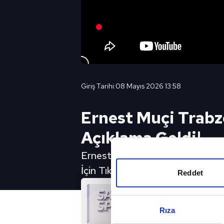
Giriş Tarihi:
08 Mayıs 2026 13:58
Ernest Muçi Trabz
Açıklama Geldi!
Ernest Muçi Trabzonspor'da Ka
İçin Tıkla
Reddet
Rıza