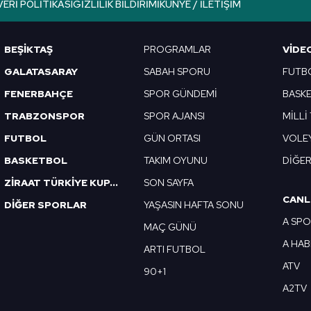
VERI POLITIKASI
GIZLILIK BILDIRIMI
KÜNYE / İLETIŞIM
Korunması Kanunu uyarınca hazırlanmış Aydınlatma Metnimizi okum
 çerezlerle ilgili bilgi almak için lütfen
tıklayınız
.
BEŞİKTAŞ
PROGRAMLAR
VIDE
GALATASARAY
SABAH SPORU
FUTB
FENERBAHÇE
SPOR GÜNDEMİ
BASK
TRABZONSPOR
SPOR AJANSI
MİLLİ
FUTBOL
GÜN ORTASI
VOLE
BASKETBOL
TAKIM OYUNU
DİĞE
ZİRAAT TÜRKİYE KUPASI
SON SAYFA
CANL
DİĞER SPORLAR
YAŞASIN HAFTA SONU
A SP
MAÇ GÜNÜ
A HA
ARTI FUTBOL
ATV
90+1
A2TV