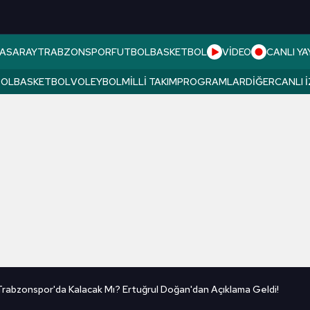
ASARAY
TRABZONSPOR
FUTBOL
BASKETBOL
VİDEO
CANLI YA
BOL
BASKETBOL
VOLEYBOL
MILLI TAKIM
PROGRAMLAR
DIĞER
CANLI 
Trabzonspor'da Kalacak Mı? Ertuğrul Doğan'dan Açıklama Geldi!