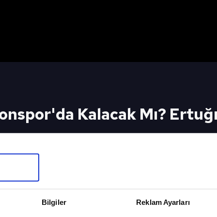
onspor'da Kalacak Mı? Ertuğ
lacak Mı? Ertuğrul Doğan'dan Açıklama Geldi! 
SABAH SP
Bilgiler
Reklam Ayarları