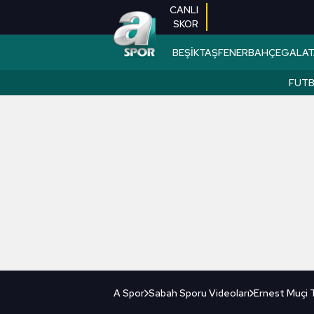
CANLI
SKOR
BEŞİKTAŞ
FENERBAHÇE
GALAT
FUT
A Spor
Sabah Sporu Videoları
Ernest Muçi 