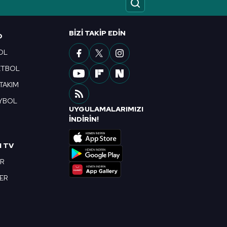
ak ve sitemizde ilgili
BIZI TAKIP EDIN
O
OL
ETBOL
 TAKIM
YBOL
UYGULAMALARIMIZI
R
İNDİRİN!
I TV
OR
BER