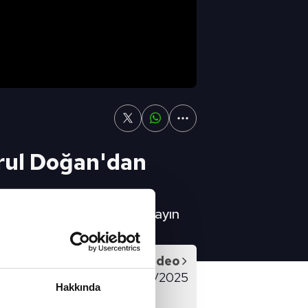
rul Doğan'dan
 A SPOR YouTube Canlı Yayın
Sonraki Video
ORU FULL BÖLÜM - 18/02/2025
Hakkında