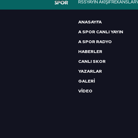
RSS
YAYIN AKIŞI
FREKANSLAR
6698 sayılı Kişisel Verilerin 
mevzuata uygun olarak kullanılan
ANASAYFA
A SPOR CANLI YAYIN
A SPOR RADYO
HABERLER
CANLI SKOR
YAZARLAR
GALERİ
VİDEO