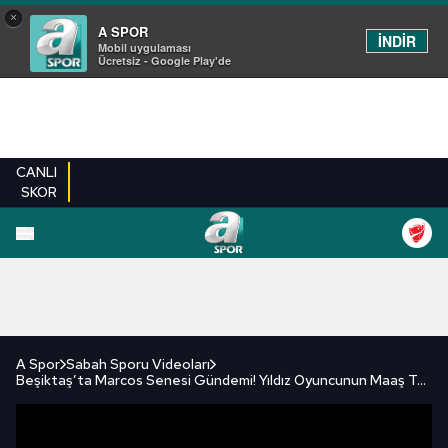
×
A SPOR
İNDİR
Mobil uygulaması
Ücretsiz - Google Play'de
CANLI
SKOR
FUTBOL
BASKETBOL
VOLEYBOL
MILLI TAKIM
PROGRAMLAR
DIĞE
A Spor
Sabah Sporu Videoları
Beşiktaş’ta Marcos Senesi Gündemi! Yıldız Oyuncunun Maaş Talebi Belli Oldu! İşte Detaylar...