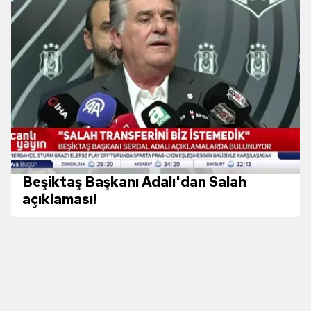
kılınması ve kişiselleştirilmesi ve sizlere yönelik
reklam/pazarlama faaliyetlerinin yapılması, amaçlarıyla
sınırlı olarak açık rızanız dahilinde kullanılacaktır.
Çerezlere ilişkin tercihlerinizi aşağıda yer alan panel
vasıtasıyla belirleyebilirsiniz. Çerezlere ilişkin detaylı bilgi
için Ayarlar butonuna tıklayabilir,
Çerez Bilgilendirme
Metnimizi
ziyaret edebilirsiniz.
6698 sayılı Kişisel Verilerin Korunması Kanunu uyarınca
hazırlanmış Aydınlatma Metnimizi okumak ve sitemizde
Beşiktaş Başkanı Adalı'dan Salah
ilgili mevzuata uygun olarak kullanılan çerezlerle ilgili bilgi
açıklaması!
almak için lütfen
tıklayınız
.