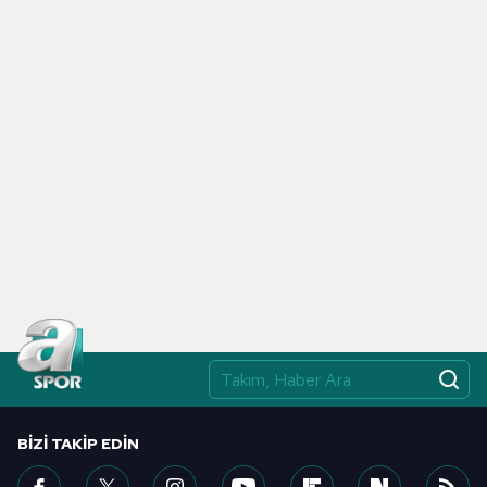
toplumu hizmetlerinin sunulması amacıyla
kullanılmaktadır. Diğer çerezler, sitemizin daha işlevsel
kılınması ve kişiselleştirilmesi ve sizlere yönelik
reklam/pazarlama faaliyetlerinin yapılması, amaçlarıyla
sınırlı olarak açık rızanız dahilinde kullanılacaktır.
Çerezlere ilişkin tercihlerinizi aşağıda yer alan panel
vasıtasıyla belirleyebilirsiniz. Çerezlere ilişkin detaylı bilgi
için Ayarlar butonuna tıklayabilir,
Çerez Bilgilendirme
Metnimizi
ziyaret edebilirsiniz.
6698 sayılı Kişisel Verilerin Korunması Kanunu uyarınca
hazırlanmış Aydınlatma Metnimizi okumak ve sitemizde
ilgili mevzuata uygun olarak kullanılan çerezlerle ilgili bilgi
almak için lütfen
tıklayınız
.
BIZI TAKIP EDIN