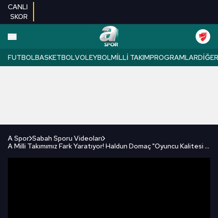
CANLI
SKOR
FUTBOL
BASKETBOL
VOLEYBOL
MILLI TAKIM
PROGRAMLAR
DIĞE
A Spor
Sabah Sporu Videoları
A Milli Takımımız Fark Yaratıyor! Haldun Domaç "Oyuncu Kalitesi Olarak Yukarıdayız"