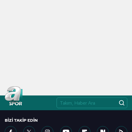
toplumu hizmetlerinin sunulması amacıyla
kullanılmaktadır. Diğer çerezler, sitemizin daha işlevsel
kılınması ve kişiselleştirilmesi ve sizlere yönelik
reklam/pazarlama faaliyetlerinin yapılması, amaçlarıyla
sınırlı olarak açık rızanız dahilinde kullanılacaktır.
Çerezlere ilişkin tercihlerinizi aşağıda yer alan panel
vasıtasıyla belirleyebilirsiniz. Çerezlere ilişkin detaylı bilgi
için Ayarlar butonuna tıklayabilir,
Çerez Bilgilendirme
Metnimizi
ziyaret edebilirsiniz.
6698 sayılı Kişisel Verilerin Korunması Kanunu uyarınca
hazırlanmış Aydınlatma Metnimizi okumak ve sitemizde
ilgili mevzuata uygun olarak kullanılan çerezlerle ilgili bilgi
almak için lütfen
tıklayınız
.
BIZI TAKIP EDIN