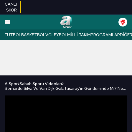
CANLI
SKOR
FUTBOL
BASKETBOL
VOLEYBOL
MILLI TAKIM
PROGRAMLAR
DIĞE
A Spor
Sabah Sporu Videoları
Bernardo Silva Ve Van Dijk Galatasaray'ın Gündeminde Mi? Nevzat Dindar Canlı Yayında Açıkladı!