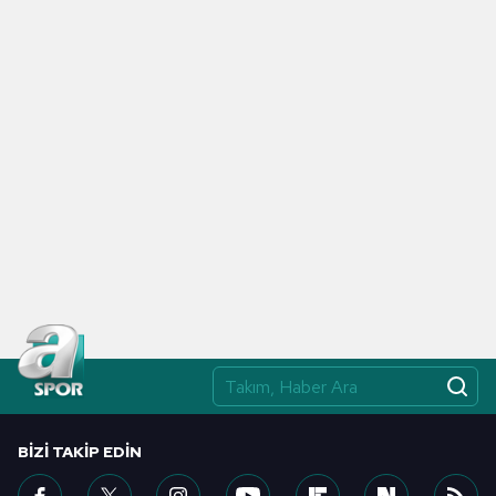
toplumu hizmetlerinin sunulması amacıyla
kullanılmaktadır. Diğer çerezler, sitemizin daha işlevsel
kılınması ve kişiselleştirilmesi ve sizlere yönelik
reklam/pazarlama faaliyetlerinin yapılması, amaçlarıyla
sınırlı olarak açık rızanız dahilinde kullanılacaktır.
Çerezlere ilişkin tercihlerinizi aşağıda yer alan panel
vasıtasıyla belirleyebilirsiniz. Çerezlere ilişkin detaylı bilgi
için Ayarlar butonuna tıklayabilir,
Çerez Bilgilendirme
Metnimizi
ziyaret edebilirsiniz.
6698 sayılı Kişisel Verilerin Korunması Kanunu uyarınca
hazırlanmış Aydınlatma Metnimizi okumak ve sitemizde
ilgili mevzuata uygun olarak kullanılan çerezlerle ilgili bilgi
almak için lütfen
tıklayınız
.
BIZI TAKIP EDIN