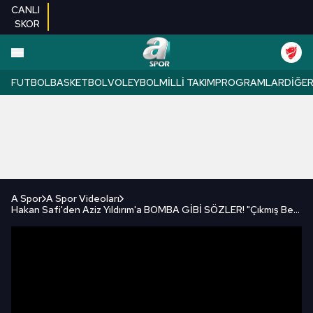
CANLI
SKOR
FUTBOL
BASKETBOL
VOLEYBOL
MILLI TAKIM
PROGRAMLAR
DIĞE
A Spor
A Spor Videoları
Hakan Safi'den Aziz Yıldırım'a BOMBA GİBİ SÖZLER! "Çıkmış Benim Sözleşmelerimle İlgili..."