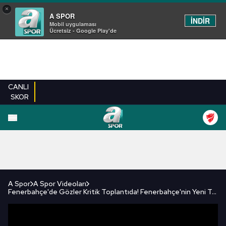
×
A SPOR
İNDİR
Mobil uygulaması
Ücretsiz - Google Play'de
CANLI
SKOR
FUTBOL
BASKETBOL
VOLEYBOL
MILLI TAKIM
PROGRAMLAR
DIĞE
A Spor
A Spor Videoları
Fenerbahçe'de Gözler Kritik Toplantıda! Fenerbahçe'nin Yeni Teknik Direktörü Kim Olacak?