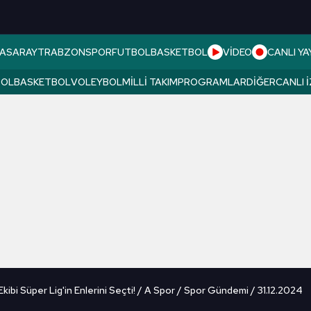
ASARAY
TRABZONSPOR
FUTBOL
BASKETBOL
VİDEO
CANLI YA
BOL
BASKETBOL
VOLEYBOL
MILLI TAKIM
PROGRAMLAR
DIĞER
CANLI 
ibi Süper Lig'in Enlerini Seçti! / A Spor / Spor Gündemi / 31.12.2024