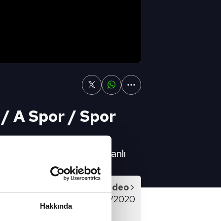
 / A Spor / Spor
2024 Youtube'da A Spor Canlı
Sonraki Video
Artı Futbol - 11/09/2020
Hakkında