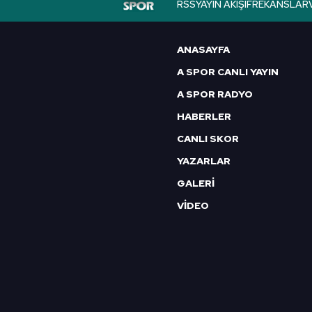
RSS
YAYIN AKIŞI
FREKANSLAR
6698 sayılı Kişisel Verilerin 
mevzuata uygun olarak kullanılan
ANASAYFA
A SPOR CANLI YAYIN
A SPOR RADYO
HABERLER
CANLI SKOR
YAZARLAR
GALERİ
VİDEO