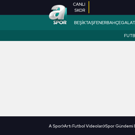
CANLI
SKOR
BEŞİKTAŞ
FENERBAHÇE
GALAT
FUT
A Spor
Artı Futbol Videoları
Spor Gündemi Ek