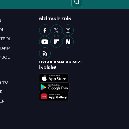
ak ve sitemizde ilgili
BIZI TAKIP EDIN
O
OL
ETBOL
 TAKIM
YBOL
UYGULAMALARIMIZI
R
İNDİRİN!
I TV
OR
BER