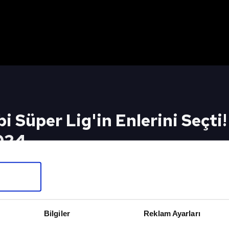
 Süper Lig'in Enlerini Seçti!
2024
 Enlerini Seçti! / A Spor / Spor Gündemi / 31.12.
Bilgiler
Reklam Ayarları