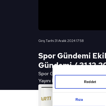
Giriş Tarihi:
31 Aralık 2024 17:58
Spor Gündemi Ekibi
Gündemi / 31.12.
Spor Gündemi Ekibi Süper Lig'in
Yayını İzlemek İçin
Reddet
Rıza