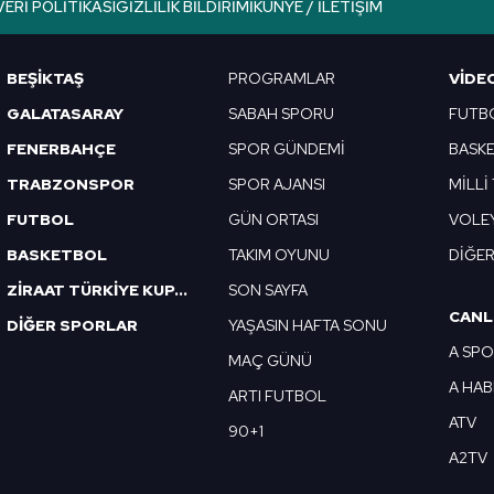
VERI POLITIKASI
GIZLILIK BILDIRIMI
KÜNYE / İLETIŞIM
Korunması Kanunu uyarınca hazırlanmış Aydınlatma Metnimizi okum
 çerezlerle ilgili bilgi almak için lütfen
tıklayınız
.
BEŞİKTAŞ
PROGRAMLAR
VIDE
GALATASARAY
SABAH SPORU
FUTB
FENERBAHÇE
SPOR GÜNDEMİ
BASK
TRABZONSPOR
SPOR AJANSI
MİLLİ
FUTBOL
GÜN ORTASI
VOLE
BASKETBOL
TAKIM OYUNU
DİĞE
ZİRAAT TÜRKİYE KUPASI
SON SAYFA
CANL
DİĞER SPORLAR
YAŞASIN HAFTA SONU
A SP
MAÇ GÜNÜ
A HA
ARTI FUTBOL
ATV
90+1
A2TV