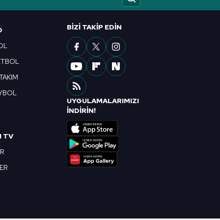
ak ve sitemizde ilgili
BIZI TAKIP EDIN
O
OL
ETBOL
 TAKIM
YBOL
UYGULAMALARIMIZI
R
İNDİRİN!
I TV
OR
BER