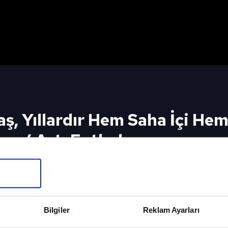
ş, Yıllardır Hem Saha İçi Hem
por / Artı Futbol
em Saha İçi Hem Saha Dışı Yanlış Yönetiliyor" / A 
İzlemek İçin
Bilgiler
Reklam Ayarları
Artı F