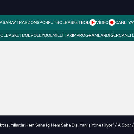
ASARAY
TRABZONSPOR
FUTBOL
BASKETBOL
VİDEO
CANLI YA
BOL
BASKETBOL
VOLEYBOL
MILLI TAKIM
PROGRAMLAR
DIĞER
CANLI 
ktaş, Yıllardır Hem Saha İçi Hem Saha Dışı Yanlış Yönetiliyor" / A Spor /