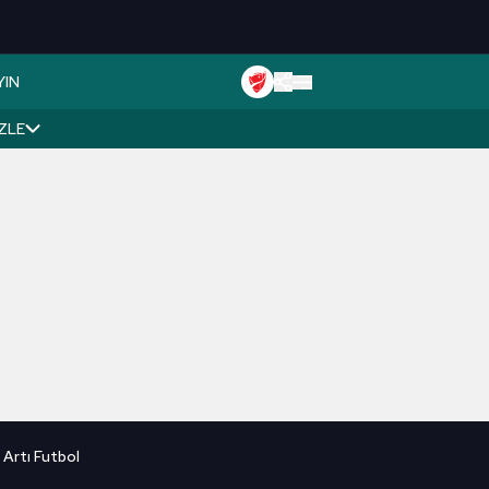
YIN
İZLE
 Artı Futbol