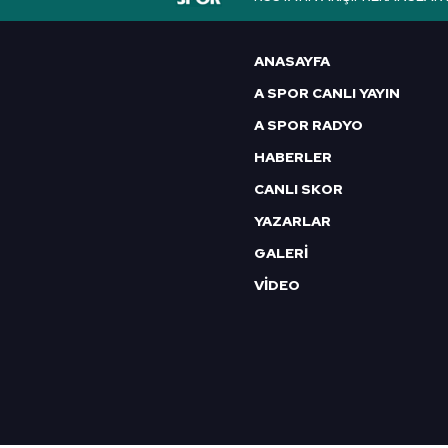
6698 sayılı Kişisel Verilerin 
mevzuata uygun olarak kullanılan
ANASAYFA
A SPOR CANLI YAYIN
A SPOR RADYO
HABERLER
CANLI SKOR
YAZARLAR
GALERİ
VİDEO