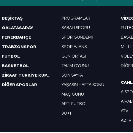
Korunması Kanunu uyarınca hazırlanmış Aydınlatma Metnimizi okum
 çerezlerle ilgili bilgi almak için lütfen
tıklayınız
.
BEŞİKTAŞ
PROGRAMLAR
VIDE
GALATASARAY
SABAH SPORU
FUTB
FENERBAHÇE
SPOR GÜNDEMİ
BASK
TRABZONSPOR
SPOR AJANSI
MİLLİ
FUTBOL
GÜN ORTASI
VOLE
BASKETBOL
TAKIM OYUNU
DİĞE
ZİRAAT TÜRKİYE KUPASI
SON SAYFA
CANL
DİĞER SPORLAR
YAŞASIN HAFTA SONU
A SP
MAÇ GÜNÜ
A HA
ARTI FUTBOL
ATV
90+1
A2TV