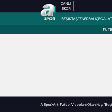
CANLI
SKOR
BEŞİKTAŞ
FENERBAHÇE
GALAT
FUT
A Spor
Artı Futbol Videoları
Okan Koç: "Beşi