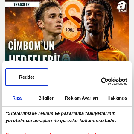
TRANSFER | Galatasaray'dan
Reddet
Camavinga Ve Sergey Batrakov
Hamlesi!
Rıza
Bilgiler
Reklam Ayarları
Hakkında
"Sitelerimizde reklam ve pazarlama faaliyetlerinin
yürütülmesi amaçları ile çerezler kullanılmaktadır.