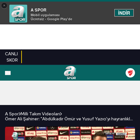
×
A SPOR
İNDİR
Mobil uygulaması
Ücretsiz - Google Play'de
CANLI
SKOR
FUTBOL
BASKETBOL
VOLEYBOL
MILLI TAKIM
PROGRAMLAR
DIĞE
A Spor
Milli Takım Videoları
Ömer Ali Şahiner: "Abdülkadir Ömür ve Yusuf Yazıcı'yı hayranlıkla izliyorum"