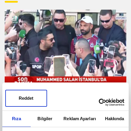
Salah'a İstanbul'da coşkulu karşılama!
Reddet
İşte o anlar
Rıza
Bilgiler
Reklam Ayarları
Hakkında