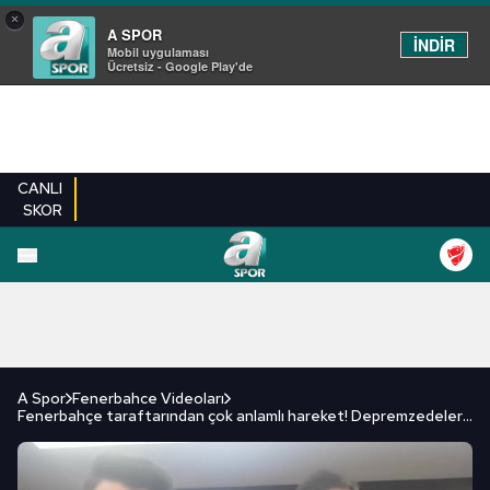
×
A SPOR
İNDİR
Mobil uygulaması
Ücretsiz - Google Play'de
CANLI
SKOR
FUTBOL
BASKETBOL
VOLEYBOL
MILLI TAKIM
PROGRAMLAR
DIĞE
A Spor
Fenerbahce Videoları
Fenerbahçe taraftarından çok anlamlı hareket! Depremzedelere yardım...