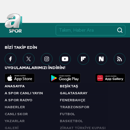
BIZI TAKIP EDIN
UYGULAMALARIMIZI İNDİRİN!
ANASAYFA
BEŞİKTAŞ
A SPOR CANLI YAYIN
GALATASARAY
A SPOR RADYO
FENERBAHÇE
HABERLER
TRABZONSPOR
CANLI SKOR
FUTBOL
YAZARLAR
BASKETBOL
GALERİ
ZİRAAT TÜRKİYE KUPASI