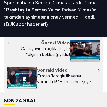
Spor muhabiri Sercan Dikme aktardı. Dikme,
"Beşiktaş'ta Sergen Yalçın Rıdvan Yılmaz'ın
takımdan ayrılmasına onay vermedi. " dedi.
(BJK spor haberleri)
Önceki Video
Canlı yayında açıkladı! İşte
Yalçın'ın beklediği yıldız!
Sonraki Video
Erman Toroğlu ilk yarıyı
yorumladı! "Bu maç her şeye
gebe"
SON 24 SAAT