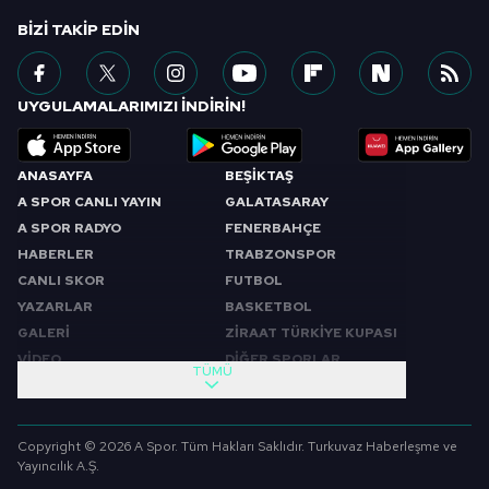
BIZI TAKIP EDIN
UYGULAMALARIMIZI İNDİRİN!
ANASAYFA
BEŞİKTAŞ
A SPOR CANLI YAYIN
GALATASARAY
A SPOR RADYO
FENERBAHÇE
HABERLER
TRABZONSPOR
CANLI SKOR
FUTBOL
YAZARLAR
BASKETBOL
GALERİ
ZİRAAT TÜRKİYE KUPASI
VİDEO
DİĞER SPORLAR
TÜMÜ
PROGRAMLAR
VIDEO
SABAH SPORU
FUTBOL
Copyright © 2026 A Spor. Tüm Hakları Saklıdır. Turkuvaz Haberleşme ve
SPOR GÜNDEMİ
BASKETBOL
Yayıncılık A.Ş.