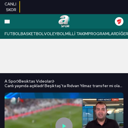
CANLI
SKOR
FUTBOL
BASKETBOL
VOLEYBOL
MILLI TAKIM
PROGRAMLAR
DIĞE
A Spor
Besiktas Videoları
Canlı yayında açıkladı! Beşiktaş'ta Rıdvan Yılmaz transfer mi olacak? (Bjk haberleri)