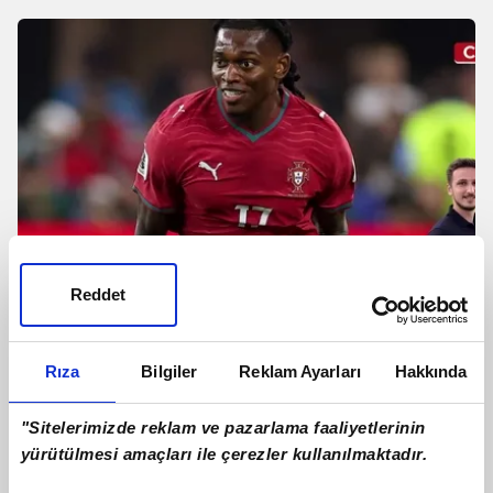
Reddet
Galatasaray Rafael Leao ile anlaştı!
Rıza
Bilgiler
Reklam Ayarları
Hakkında
İşte Portekizli yıldızın maaşı
"Sitelerimizde reklam ve pazarlama faaliyetlerinin
yürütülmesi amaçları ile çerezler kullanılmaktadır.