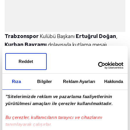
Trabzonspor
Kulübü Başkanı
Ertuğrul Doğan
,
Kurban Bayramı
dolayısıyla kutlama mesajı
yayımladı.
Doğan, bordo-mavili kulübün internet sitesinden
Reddet
yayımlanan mesajında, bayramların birlik, beraberlik
ve kardeşliğin pekiştirildiği en değerli zamanlardan biri
Rıza
Bilgiler
Reklam Ayarları
Hakkında
olduğunu vurgulayarak, şunları kaydetti:
"Bu bayramlarda hem paylaşmayı hem de
"Sitelerimizde reklam ve pazarlama faaliyetlerinin
dayanışmayı en üst seviyede yaşarız. Gurbetten
yürütülmesi amaçları ile çerezler kullanılmaktadır.
sılaya yolculuk yaparak aile büyüklerini ziyaret
Bu çerezler, kullanıcıların tarayıcı ve cihazlarını
edecek ve yetimleri sevindirecek her vatandaşımız
tanımlayarak çalışırlar.
bayramın bizlere sunduğu maneviyatı da en derin