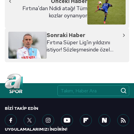
Önceki Haber
kullanılmaktadır. Diğer çerezler, sitemizin daha işlevsel
Fırtına'dan Ndidi atağı! Tüm
kılınması ve kişiselleştirilmesi ve sizlere yönelik
kozlar oynanıyor
reklam/pazarlama faaliyetlerinin yapılması, amaçlarıyla
sınırlı olarak açık rızanız dahilinde kullanılacaktır.
Sonraki Haber
Çerezlere ilişkin tercihlerinizi aşağıda yer alan panel
Fırtına Süper Lig'in yıldızını
vasıtasıyla belirleyebilirsiniz. Çerezlere ilişkin detaylı bilgi
istiyor! Sözleşmesinde özel
için Ayarlar butonuna tıklayabilir,
Çerez Bilgilendirme
madde
Metnimizi
ziyaret edebilirsiniz.
6698 sayılı Kişisel Verilerin Korunması Kanunu uyarınca
hazırlanmış Aydınlatma Metnimizi okumak ve sitemizde
ilgili mevzuata uygun olarak kullanılan çerezlerle ilgili bilgi
almak için lütfen
tıklayınız
.
BIZI TAKIP EDIN
UYGULAMALARIMIZI İNDİRİN!