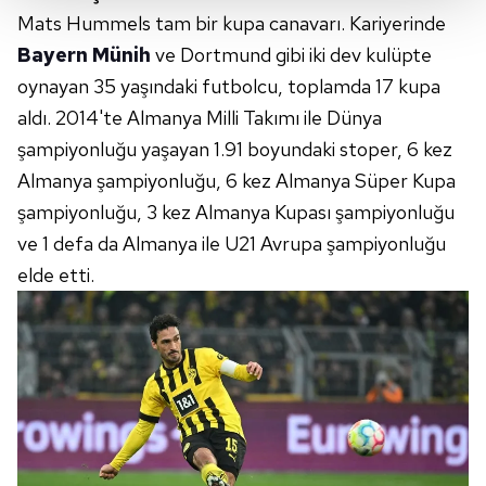
Her halükârda, kullanıcılar, bu çerezlere izin vermedikleri
Mats Hummels tam bir kupa canavarı. Kariyerinde
takdirde, kullanıcılara hedefli reklamlar
Bayern Münih
ve Dortmund gibi iki dev kulüpte
gösterilmeyecektir."
oynayan 35 yaşındaki futbolcu, toplamda 17 kupa
aldı. 2014'te Almanya Milli Takımı ile Dünya
Sizlere daha iyi bir hizmet sunabilmek için İnternet
şampiyonluğu yaşayan 1.91 boyundaki stoper, 6 kez
Sitemizde kendimize ve üçüncü kişilere ait çerezler
kullanılmaktadır. Bu çerezler vasıtasıyla çeşitli kişisel
Almanya şampiyonluğu, 6 kez Almanya Süper Kupa
verileriniz işlenmekte olup gerekli olan çerezler bilgi
şampiyonluğu, 3 kez Almanya Kupası şampiyonluğu
toplumu hizmetlerinin sunulması amacıyla
ve 1 defa da Almanya ile U21 Avrupa şampiyonluğu
kullanılmaktadır. Diğer çerezler, sitemizin daha işlevsel
elde etti.
kılınması ve kişiselleştirilmesi ve sizlere yönelik
reklam/pazarlama faaliyetlerinin yapılması, amaçlarıyla
sınırlı olarak açık rızanız dahilinde kullanılacaktır.
Çerezlere ilişkin tercihlerinizi aşağıda yer alan panel
vasıtasıyla belirleyebilirsiniz. Çerezlere ilişkin detaylı bilgi
için Ayarlar butonuna tıklayabilir,
Çerez Bilgilendirme
Metnimizi
ziyaret edebilirsiniz.