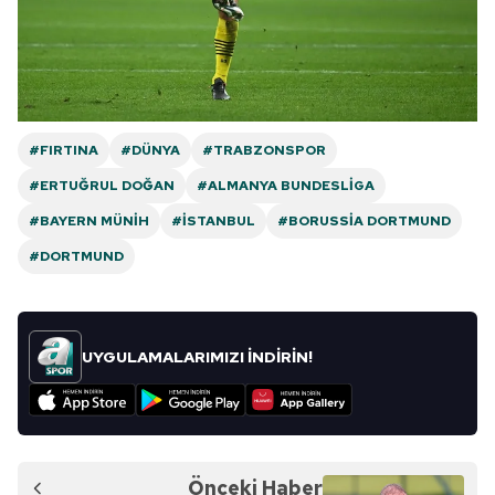
6698 sayılı Kişisel Verilerin Korunması Kanunu uyarınca
hazırlanmış Aydınlatma Metnimizi okumak ve sitemizde
ilgili mevzuata uygun olarak kullanılan çerezlerle ilgili bilgi
almak için lütfen
tıklayınız
.
#FIRTINA
#DÜNYA
#TRABZONSPOR
#ERTUĞRUL DOĞAN
#ALMANYA BUNDESLIGA
#BAYERN MÜNIH
#İSTANBUL
#BORUSSIA DORTMUND
#DORTMUND
UYGULAMALARIMIZI İNDİRİN!
Önceki Haber