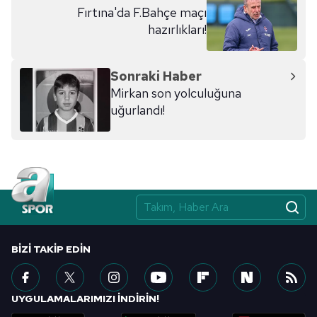
Fırtına'da F.Bahçe maçı
hazırlıkları!
Sonraki Haber
Mirkan son yolculuğuna
uğurlandı!
BIZI TAKIP EDIN
UYGULAMALARIMIZI İNDİRİN!